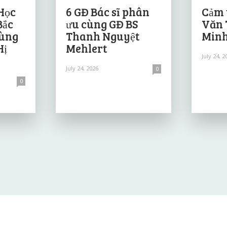
Học
6 GĐ Bác sĩ phân
Cảm 
Bắc
ưu cùng GĐ BS
Văn 
cùng
Thanh Nguyệt
Minh
Hị
Mehlert
July 24, 2
July 24, 2026
0
0