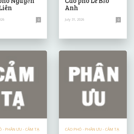
phó Nguyễn
Cáo phó Lê Bảo
Liên
Anh
026
July 31, 2026
0
0
 - PHÂN ƯU - CẢM TẠ
CÁO PHÓ - PHÂN ƯU - CẢM TẠ