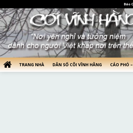
Báo C
TRANG NHÀ
DÂN SỐ CÕI VĨNH HẰNG
CÁO PHÓ –