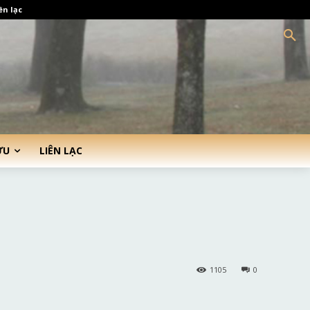
ên lạc
ỨU
LIÊN LẠC
1105
0