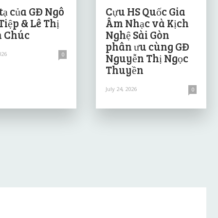
tạ của GĐ Ngô
Cựu HS Quốc Gia
Tiệp & Lê Thị
Âm Nhạc và Kịch
 Chúc
Nghệ Sài Gòn
phân ưu cùng GĐ
026
0
Nguyễn Thị Ngọc
Thuyền
July 24, 2026
0