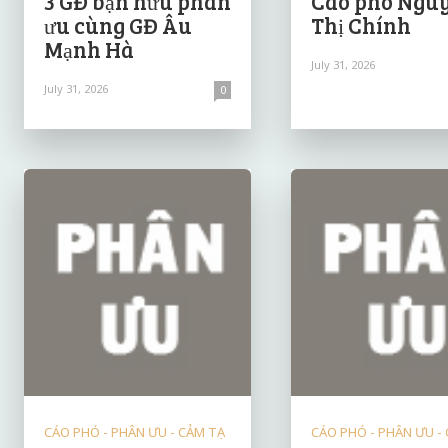
3 GĐ bạn hữu phân
Cáo phó Ngu
ưu cùng GĐ Âu
Thị Chính
Mạnh Hà
July 31, 2026
July 31, 2026
0
CÁO PHÓ - PHÂN ƯU - CẢM TẠ
CÁO PHÓ - PHÂN ƯU -