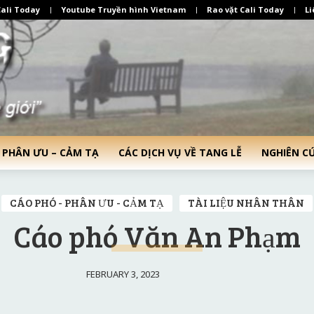
ali Today
Youtube Truyền hình Vietnam
Rao vặt Cali Today
Li
 PHÂN ƯU – CẢM TẠ
CÁC DỊCH VỤ VỀ TANG LỄ
NGHIÊN C
CÁO PHÓ - PHÂN ƯU - CẢM TẠ
TÀI LIỆU NHÂN THÂN
Cáo phó Văn An Phạm
FEBRUARY 3, 2023