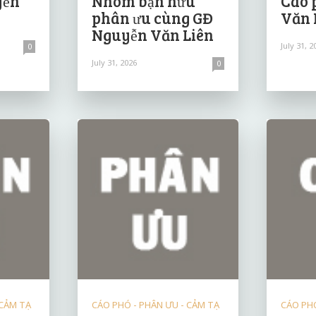
yễn
Nhóm bạn hữu
Cáo 
phân ưu cùng GĐ
Văn 
Nguyễn Văn Liên
July 31, 2
0
July 31, 2026
0
 CẢM TẠ
CÁO PHÓ - PHÂN ƯU - CẢM TẠ
CÁO PHÓ