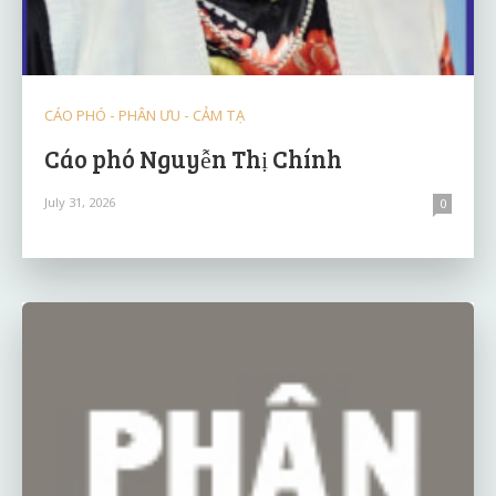
CÁO PHÓ - PHÂN ƯU - CẢM TẠ
Cáo phó Nguyễn Thị Chính
July 31, 2026
0