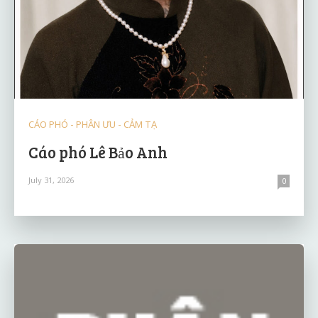
CÁO PHÓ - PHÂN ƯU - CẢM TẠ
Cáo phó Lê Bảo Anh
July 31, 2026
0