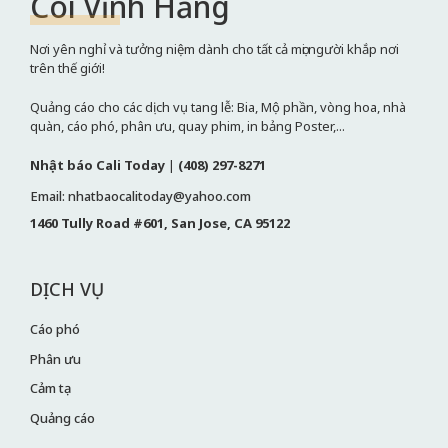
Cõi Vĩnh Hằng
Nơi yên nghỉ và tưởng niệm dành cho tất cả mọi người khắp nơi
trên thế giới!
Quảng cáo cho các dịch vụ tang lễ: Bia, Mộ phần, vòng hoa, nhà
quàn, cáo phó, phân ưu, quay phim, in bảng Poster,...
Nhật báo Cali Today
|
(408) 297-8271
Email: nhatbaocalitoday@yahoo.com
1460 Tully Road #601, San Jose, CA 95122
DỊCH VỤ
Cáo phó
Phân ưu
Cảm tạ
Quảng cáo