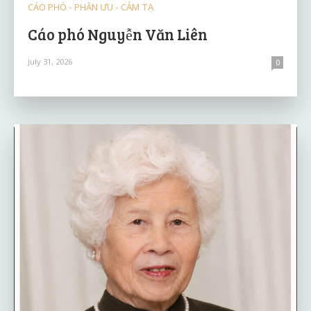
CÁO PHÓ - PHÂN ƯU - CẢM TẠ
Cáo phó Nguyễn Văn Liên
July 31, 2026
0