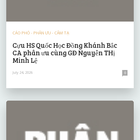
CÁO PHÓ - PHÂN ƯU - CẢM TẠ
Cựu HS Quốc Học Đồng Khánh Bắc
CA phân ưu cùng GĐ Nguyễn THị
Minh Lệ
July 24, 2026
0