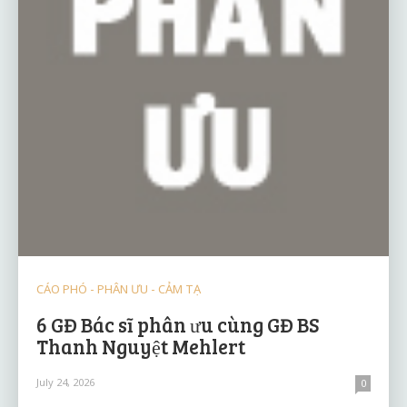
CÁO PHÓ - PHÂN ƯU - CẢM TẠ
6 GĐ Bác sĩ phân ưu cùng GĐ BS
Thanh Nguyệt Mehlert
July 24, 2026
0