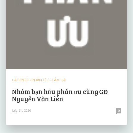
CÁO PHÓ - PHÂN ƯU - CẢM TẠ
Nhóm bạn hữu phân ưu cùng GĐ
Nguyễn Văn Liên
July 31, 2026
0