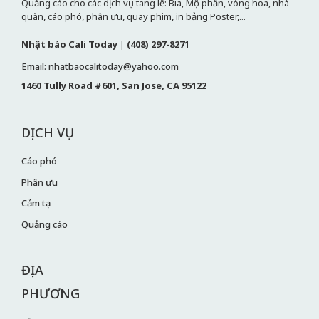
Quảng cáo cho các dịch vụ tang lễ: Bia, Mộ phần, vòng hoa, nhà
quàn, cáo phó, phân ưu, quay phim, in bảng Poster,...
Nhật báo Cali Today
|
(408) 297-8271
Email: nhatbaocalitoday@yahoo.com
1460 Tully Road #601, San Jose, CA 95122
DỊCH VỤ
Cáo phó
Phân ưu
Cảm tạ
Quảng cáo
ĐỊA
PHƯƠNG