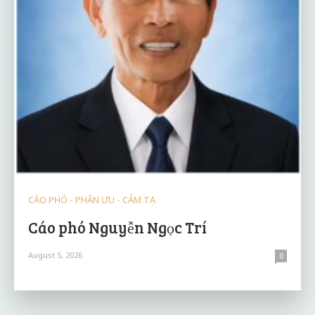
CÁO PHÓ - PHÂN ƯU - CẢM TẠ
Cáo phó Nguyễn Ngọc Trí
August 5, 2026
0