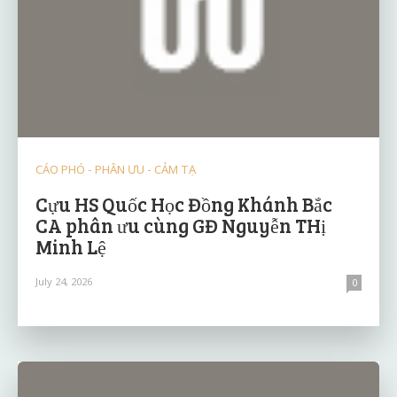
CÁO PHÓ - PHÂN ƯU - CẢM TẠ
Cựu HS Quốc Học Đồng Khánh Bắc
CA phân ưu cùng GĐ Nguyễn THị
Minh Lệ
July 24, 2026
0