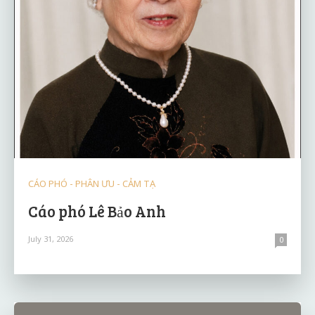
CÁO PHÓ - PHÂN ƯU - CẢM TẠ
Cáo phó Lê Bảo Anh
July 31, 2026
0