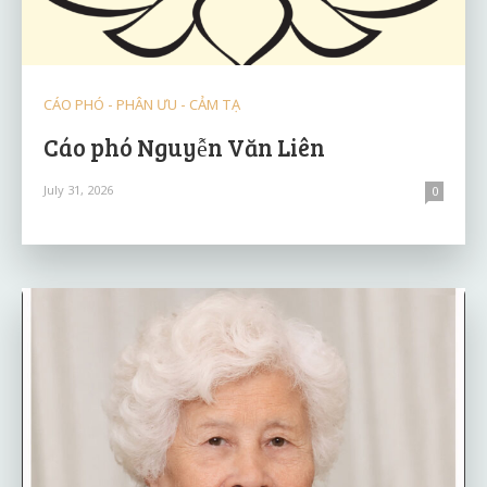
CÁO PHÓ - PHÂN ƯU - CẢM TẠ
Cáo phó Nguyễn Văn Liên
July 31, 2026
0