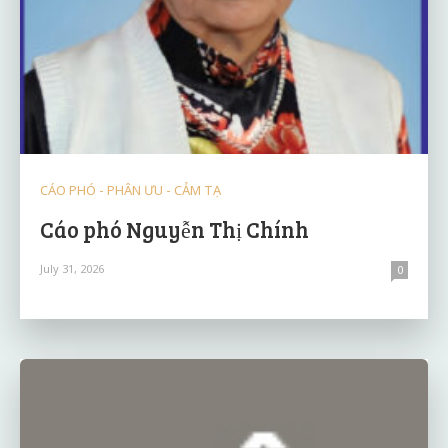
CÁO PHÓ - PHÂN ƯU - CẢM TẠ
Cáo phó Nguyễn Thị Chính
July 31, 2026
0