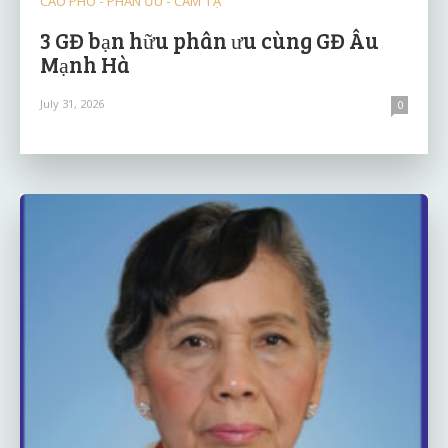
CÁO PHÓ - PHÂN ƯU - CẢM TẠ
3 GĐ bạn hữu phân ưu cùng GĐ Âu
Mạnh Hà
July 31, 2026
0