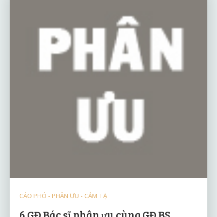
CÁO PHÓ - PHÂN ƯU - CẢM TẠ
6 GĐ Bác sĩ phân ưu cùng GĐ BS