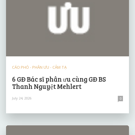
CÁO PHÓ - PHÂN ƯU - CẢM TẠ
6 GĐ Bác sĩ phân ưu cùng GĐ BS
Thanh Nguyệt Mehlert
July 24, 2026
0