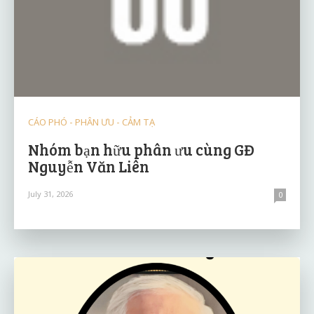
CÁO PHÓ - PHÂN ƯU - CẢM TẠ
Nhóm bạn hữu phân ưu cùng GĐ
Nguyễn Văn Liên
July 31, 2026
0