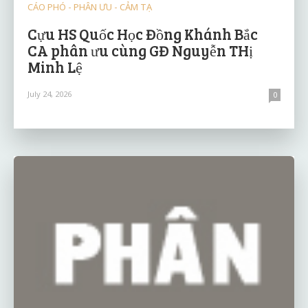
CÁO PHÓ - PHÂN ƯU - CẢM TẠ
Cựu HS Quốc Học Đồng Khánh Bắc
CA phân ưu cùng GĐ Nguyễn THị
Minh Lệ
July 24, 2026
0