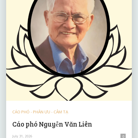
CÁO PHÓ - PHÂN ƯU - CẢM TẠ
Cáo phó Nguyễn Văn Liên
July 31, 2026
0