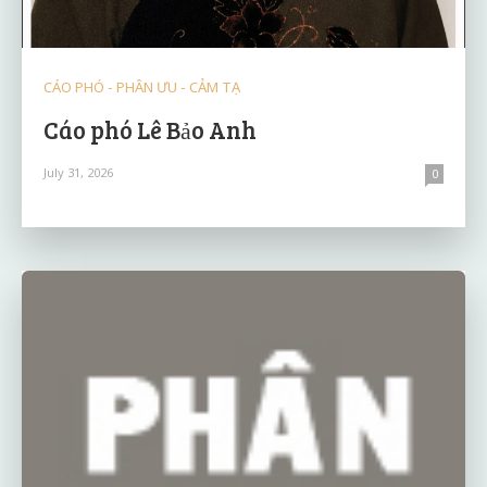
CÁO PHÓ - PHÂN ƯU - CẢM TẠ
Cáo phó Lê Bảo Anh
July 31, 2026
0