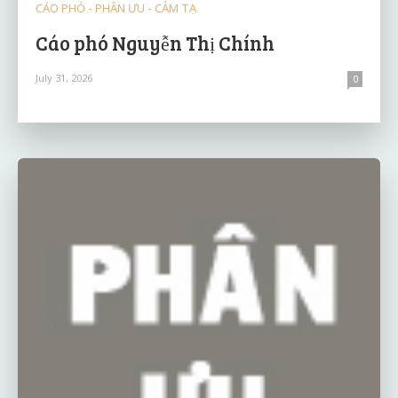
CÁO PHÓ - PHÂN ƯU - CẢM TẠ
Cáo phó Nguyễn Thị Chính
July 31, 2026
0