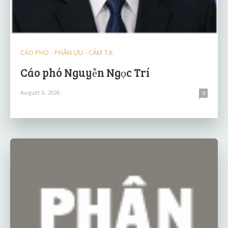
CÁO PHÓ - PHÂN ƯU - CẢM TẠ
Cáo phó Nguyễn Ngọc Trí
August 5, 2026
0