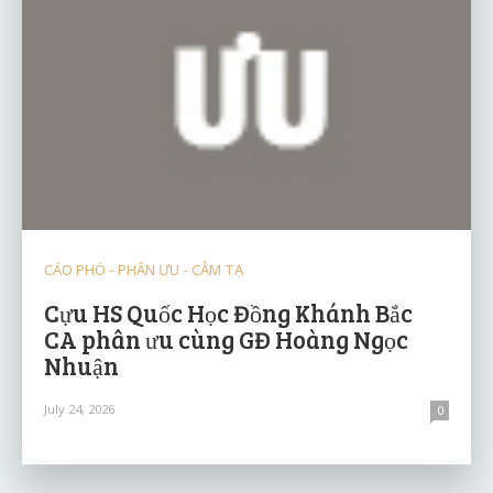
CÁO PHÓ - PHÂN ƯU - CẢM TẠ
Cựu HS Quốc Học Đồng Khánh Bắc
CA phân ưu cùng GĐ Hoàng Ngọc
Nhuận
July 24, 2026
0