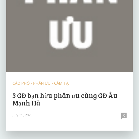
CÁO PHÓ - PHÂN ƯU - CẢM TẠ
3 GĐ bạn hữu phân ưu cùng GĐ Âu
Mạnh Hà
July 31, 2026
0