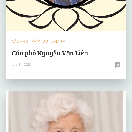
CÁO PHÓ - PHÂN ƯU - CẢM TẠ
Cáo phó Nguyễn Văn Liên
July 31, 2026
0