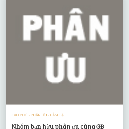
CÁO PHÓ - PHÂN ƯU - CẢM TẠ
Nhóm bạn hữu phân ưu cùng GĐ