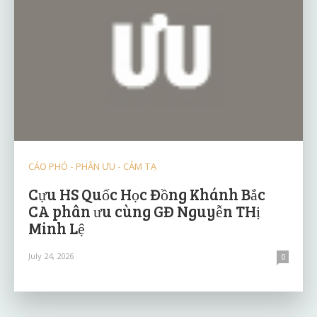
CÁO PHÓ - PHÂN ƯU - CẢM TẠ
Cựu HS Quốc Học Đồng Khánh Bắc
CA phân ưu cùng GĐ Nguyễn THị
Minh Lệ
July 24, 2026
0