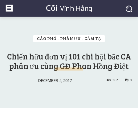
Cõi
Vĩnh Hằng
CÁO PHÓ - PHÂN ƯU - CẢM TẠ
Chiến hữu đơn vị 101 chi hội bắc CA
phân ưu cùng GĐ Phan Hồng Điệt
DECEMBER 4, 2017
362
0