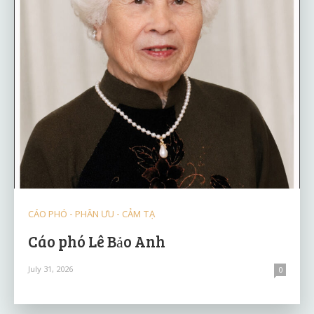
CÁO PHÓ - PHÂN ƯU - CẢM TẠ
Cáo phó Lê Bảo Anh
July 31, 2026
0