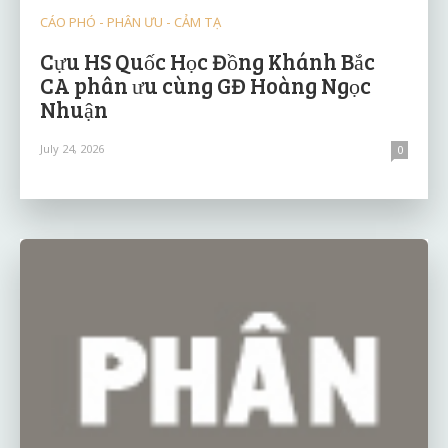
CÁO PHÓ - PHÂN ƯU - CẢM TẠ
Cựu HS Quốc Học Đồng Khánh Bắc
CA phân ưu cùng GĐ Hoàng Ngọc
Nhuận
July 24, 2026
0