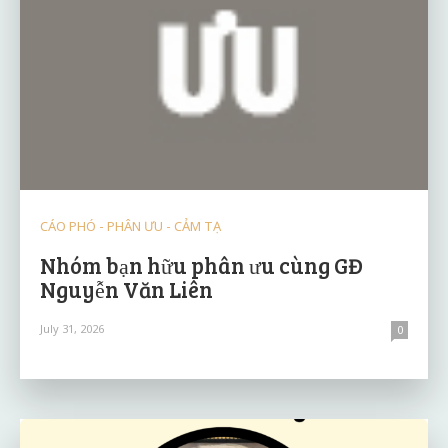
CÁO PHÓ - PHÂN ƯU - CẢM TẠ
Nhóm bạn hữu phân ưu cùng GĐ
Nguyễn Văn Liên
July 31, 2026
0