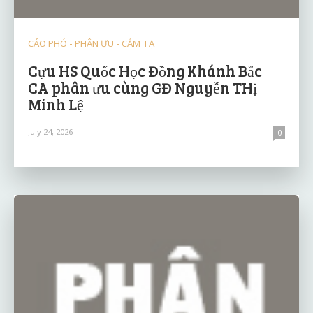
CÁO PHÓ - PHÂN ƯU - CẢM TẠ
Cựu HS Quốc Học Đồng Khánh Bắc
CA phân ưu cùng GĐ Nguyễn THị
Minh Lệ
July 24, 2026
0