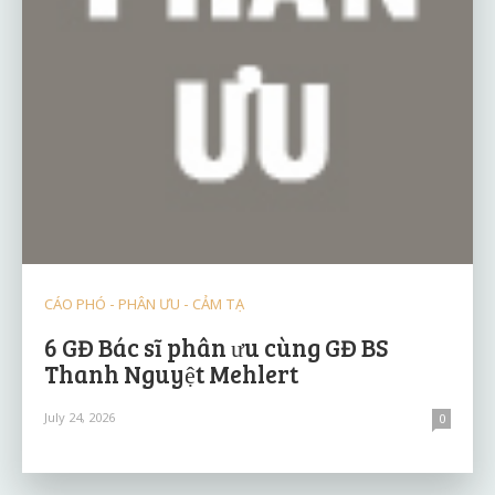
CÁO PHÓ - PHÂN ƯU - CẢM TẠ
6 GĐ Bác sĩ phân ưu cùng GĐ BS
Thanh Nguyệt Mehlert
July 24, 2026
0