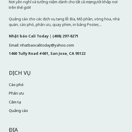
Nơi yên nghỉ và tưởng niệm dành cho tất cả mọi người khắp nơi
trên thế giới!
Quảng cáo cho các dịch vụ tang lễ: Bia, Mộ phần, vòng hoa, nhà
quàn, cáo phó, phân ưu, quay phim, in bảng Poster,...
Nhật báo Cali Today
|
(408) 297-8271
Email: nhatbaocalitoday@yahoo.com
1460 Tully Road #601, San Jose, CA 95122
DỊCH VỤ
Cáo phó
Phân ưu
Cảm tạ
Quảng cáo
ĐỊA