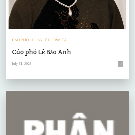
CÁO PHÓ - PHÂN ƯU - CẢM TẠ
Cáo phó Lê Bảo Anh
July 31, 2026
0