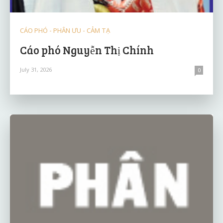
CÁO PHÓ - PHÂN ƯU - CẢM TẠ
Cáo phó Nguyễn Thị Chính
July 31, 2026
0