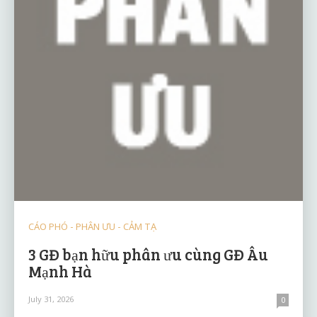
CÁO PHÓ - PHÂN ƯU - CẢM TẠ
3 GĐ bạn hữu phân ưu cùng GĐ Âu
Mạnh Hà
July 31, 2026
0