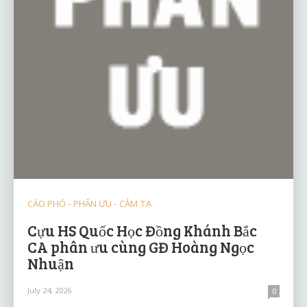
CÁO PHÓ - PHÂN ƯU - CẢM TẠ
Cựu HS Quốc Học Đồng Khánh Bắc
CA phân ưu cùng GĐ Hoàng Ngọc
Nhuận
July 24, 2026
0