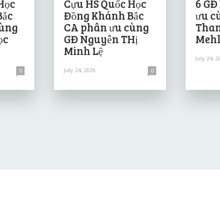
Học
Cựu HS Quốc Học
6 GĐ
Bắc
Đồng Khánh Bắc
ưu c
cùng
CA phân ưu cùng
Than
ọc
GĐ Nguyễn THị
Mehl
Minh Lệ
July 24, 2
July 24, 2026
0
0