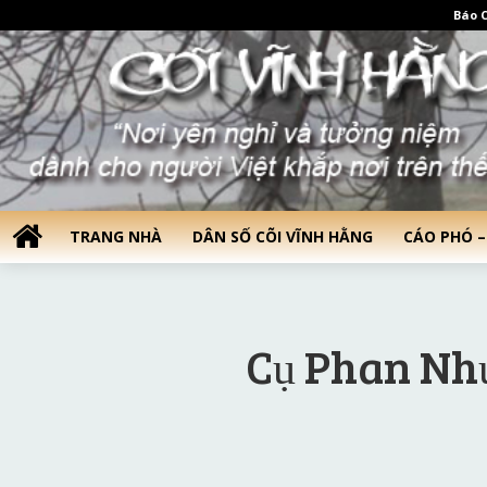
Báo C
TRANG NHÀ
DÂN SỐ CÕI VĨNH HẰNG
CÁO PHÓ –
Cụ Phan Nh