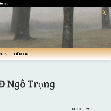
ên lạc
ỨU
LIÊN LẠC
Đ Ngô Trọng
374
0