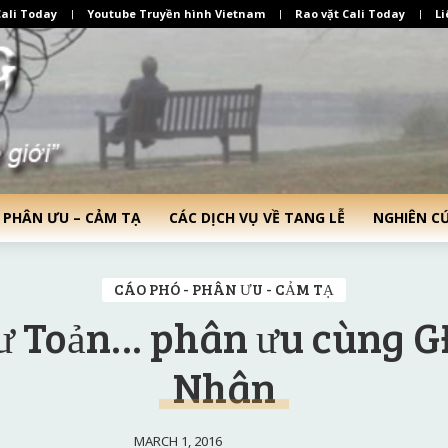
ali Today
Youtube Truyền hình Vietnam
Rao vặt Cali Today
Li
 PHÂN ƯU – CẢM TẠ
CÁC DỊCH VỤ VỀ TANG LỄ
NGHIÊN C
CÁO PHÓ - PHÂN ƯU - CẢM TẠ
ư Toản… phân ưu cùng G
Nhân
MARCH 1, 2016