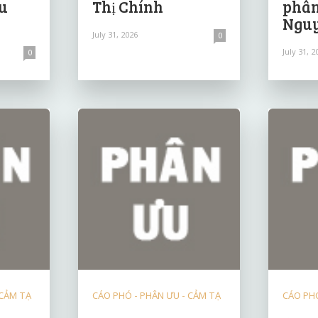
u
Thị Chính
phân
Nguy
July 31, 2026
0
July 31, 2
0
 CẢM TẠ
CÁO PHÓ - PHÂN ƯU - CẢM TẠ
CÁO PHÓ