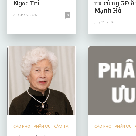
Ngọc Trí
ưu cùng GĐ Â
Mạnh Hà
August 5, 2026
0
July 31, 2026
CÁO PHÓ - PHÂN ƯU - CẢM TẠ
CÁO PHÓ - PHÂN ƯU -