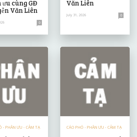
 ưu cùng GĐ
Văn Liên
ễn Văn Liên
July 31, 2026
0
026
0
 - PHÂN ƯU - CẢM TẠ
CÁO PHÓ - PHÂN ƯU - CẢM TẠ