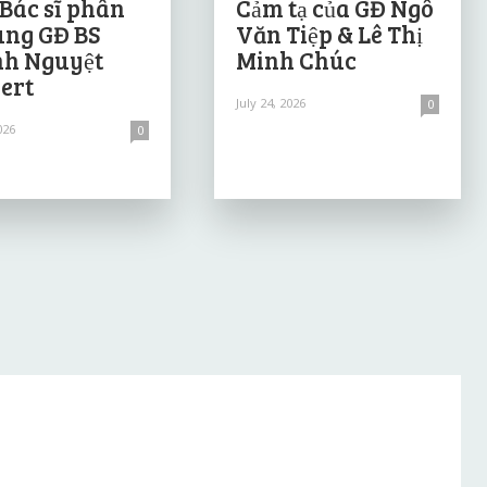
 Bác sĩ phân
Cảm tạ của GĐ Ngô
ùng GĐ BS
Văn Tiệp & Lê Thị
h Nguyệt
Minh Chúc
ert
July 24, 2026
0
026
0