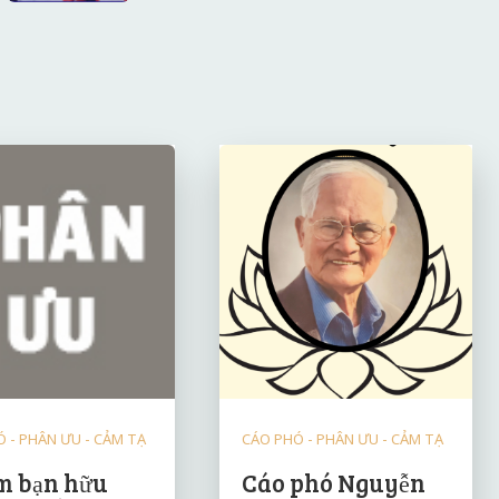
 - PHÂN ƯU - CẢM TẠ
CÁO PHÓ - PHÂN ƯU - CẢM TẠ
 bạn hữu
Cáo phó Nguyễn