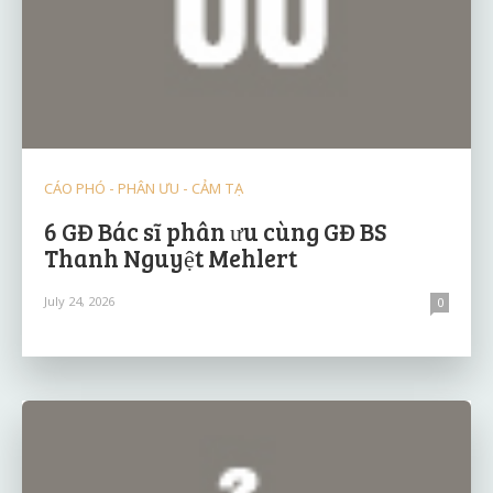
CÁO PHÓ - PHÂN ƯU - CẢM TẠ
6 GĐ Bác sĩ phân ưu cùng GĐ BS
Thanh Nguyệt Mehlert
July 24, 2026
0