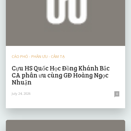
CÁO PHÓ - PHÂN ƯU - CẢM TẠ
Cựu HS Quốc Học Đồng Khánh Bắc
CA phân ưu cùng GĐ Hoàng Ngọc
Nhuận
July 24, 2026
0