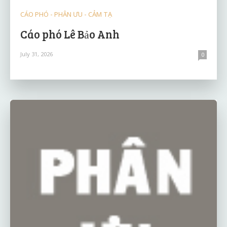
CÁO PHÓ - PHÂN ƯU - CẢM TẠ
Cáo phó Lê Bảo Anh
July 31, 2026
0