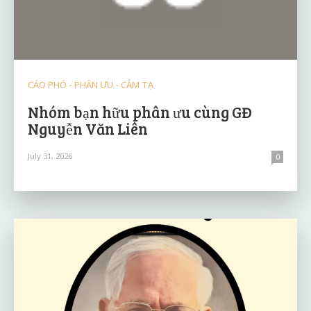
CÁO PHÓ - PHÂN ƯU - CẢM TẠ
Nhóm bạn hữu phân ưu cùng GĐ
Nguyễn Văn Liên
July 31, 2026
0