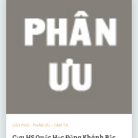
CÁO PHÓ - PHÂN ƯU - CẢM TẠ
Cựu HS Quốc Học Đồng Khánh Bắc