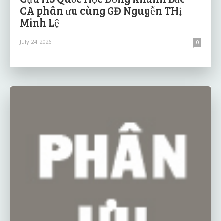
CA phân ưu cùng GĐ Nguyễn THị
Minh Lệ
July 24, 2026
0