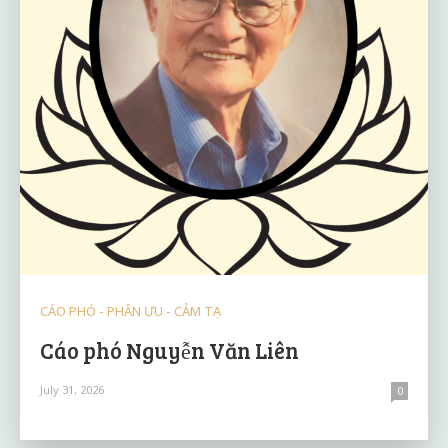
CÁO PHÓ - PHÂN ƯU - CẢM TẠ
Cáo phó Nguyễn Văn Liên
July 31, 2026
0