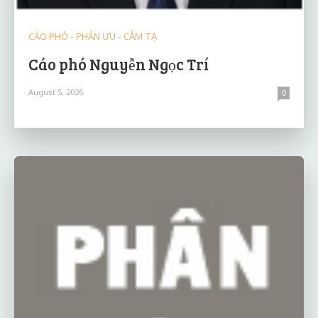
CÁO PHÓ - PHÂN ƯU - CẢM TẠ
Cáo phó Nguyễn Ngọc Trí
August 5, 2026
0