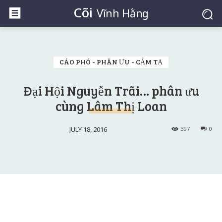
Cõi
Vĩnh Hằng
CÁO PHÓ - PHÂN ƯU - CẢM TẠ
Đại Hội Nguyễn Trãi… phân ưu
cùng Lâm Thị Loan
JULY 18, 2016
397
0