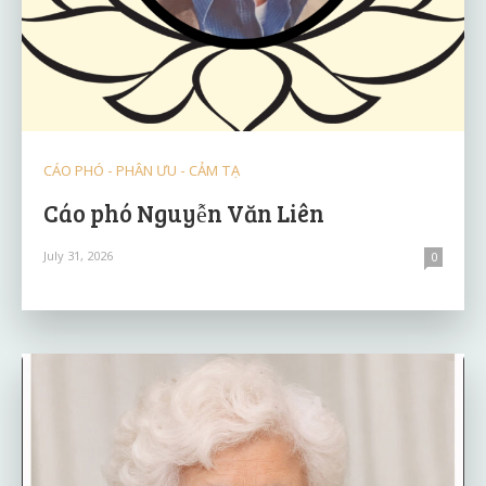
CÁO PHÓ - PHÂN ƯU - CẢM TẠ
Cáo phó Nguyễn Văn Liên
July 31, 2026
0