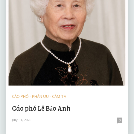
CÁO PHÓ - PHÂN ƯU - CẢM TẠ
Cáo phó Lê Bảo Anh
July 31, 2026
0