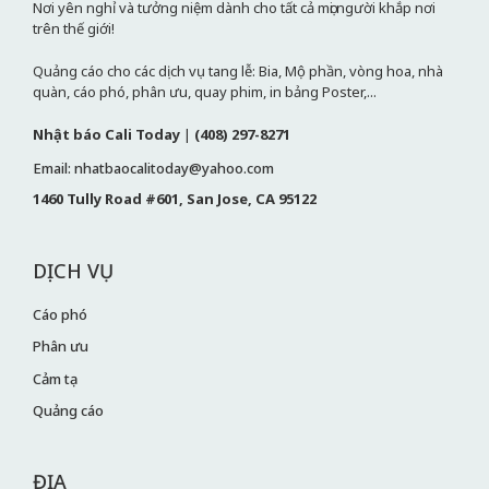
Nơi yên nghỉ và tưởng niệm dành cho tất cả mọi người khắp nơi
trên thế giới!
Quảng cáo cho các dịch vụ tang lễ: Bia, Mộ phần, vòng hoa, nhà
quàn, cáo phó, phân ưu, quay phim, in bảng Poster,...
Nhật báo Cali Today
|
(408) 297-8271
Email: nhatbaocalitoday@yahoo.com
1460 Tully Road #601, San Jose, CA 95122
DỊCH VỤ
Cáo phó
Phân ưu
Cảm tạ
Quảng cáo
ĐỊA