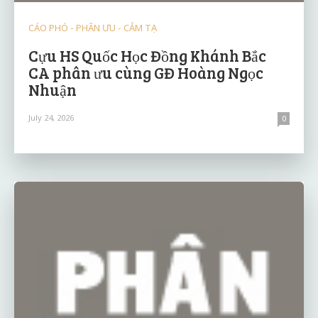
CÁO PHÓ - PHÂN ƯU - CẢM TẠ
Cựu HS Quốc Học Đồng Khánh Bắc
CA phân ưu cùng GĐ Hoàng Ngọc
Nhuận
July 24, 2026
0