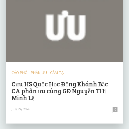
CÁO PHÓ - PHÂN ƯU - CẢM TẠ
Cựu HS Quốc Học Đồng Khánh Bắc
CA phân ưu cùng GĐ Nguyễn THị
Minh Lệ
July 24, 2026
0