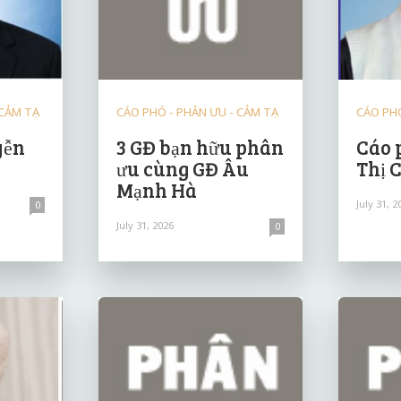
 CẢM TẠ
CÁO PHÓ - PHÂN ƯU - CẢM TẠ
CÁO PHÓ
yễn
3 GĐ bạn hữu phân
Cáo 
ưu cùng GĐ Âu
Thị 
Mạnh Hà
July 31, 2
0
July 31, 2026
0