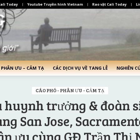
ali Today
Youtube Truyền hình Vietnam
Rao vặt Cali Today
Li
 PHÂN ƯU – CẢM TẠ
CÁC DỊCH VỤ VỀ TANG LỄ
NGHIÊN C
CÁO PHÓ - PHÂN ƯU - CẢM TẠ
 huynh trưởng & đoàn 
ng San Jose, Sacramento
ân ưu cùng GĐ Trần Thị 