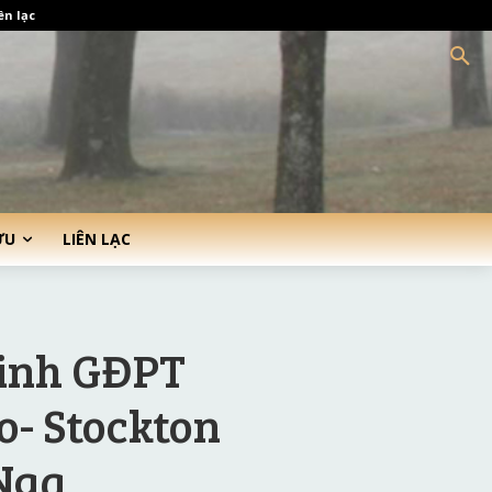
ên lạc
ỨU
LIÊN LẠC
sinh GĐPT
- Stockton
Nga