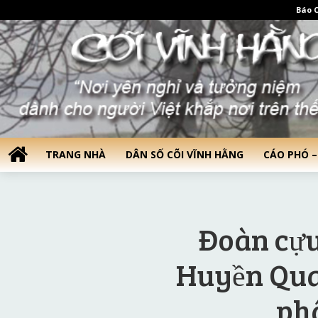
Báo C
TRANG NHÀ
DÂN SỐ CÕI VĨNH HẰNG
CÁO PHÓ –
Đoàn cựu
Huyền Qua
ph