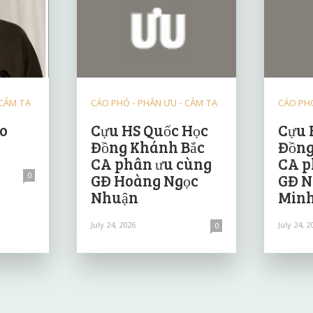
 CẢM TẠ
CÁO PHÓ - PHÂN ƯU - CẢM TẠ
CÁO PHÓ
ảo
Cựu HS Quốc Học
Cựu 
Đồng Khánh Bắc
Đồng
CA phân ưu cùng
CA p
0
GĐ Hoàng Ngọc
GĐ N
Nhuận
Minh
July 24, 2026
July 24, 2
0