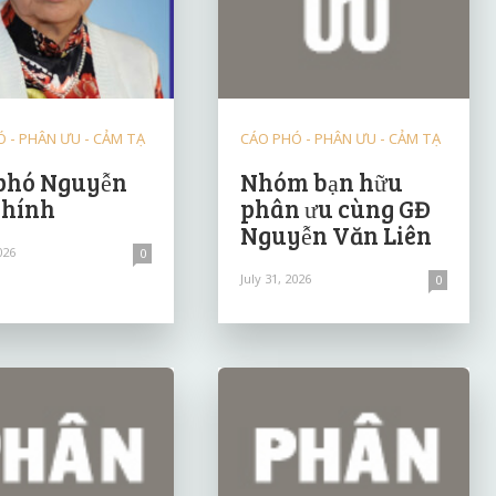
 - PHÂN ƯU - CẢM TẠ
CÁO PHÓ - PHÂN ƯU - CẢM TẠ
phó Nguyễn
Nhóm bạn hữu
Chính
phân ưu cùng GĐ
Nguyễn Văn Liên
026
0
July 31, 2026
0