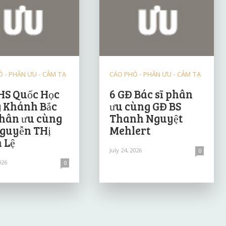
 - PHÂN ƯU - CẢM TẠ
CÁO PHÓ - PHÂN ƯU - CẢM TẠ
HS Quốc Học
6 GĐ Bác sĩ phân
 Khánh Bắc
ưu cùng GĐ BS
hân ưu cùng
Thanh Nguyệt
guyễn THị
Mehlert
 Lệ
July 24, 2026
0
026
0