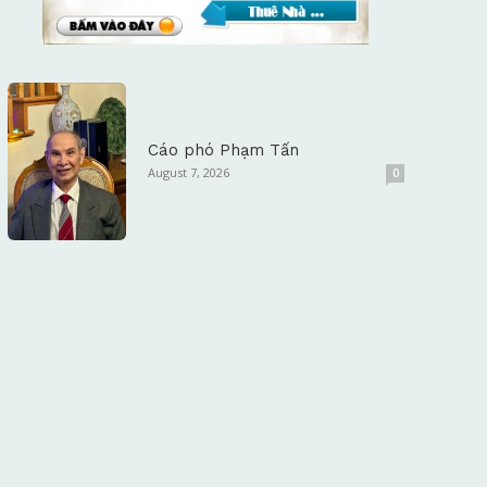
Cáo phó Phạm Tấn
August 7, 2026
0