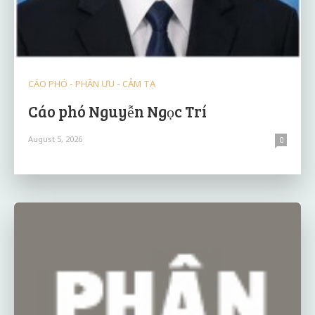
CÁO PHÓ - PHÂN ƯU - CẢM TẠ
Cáo phó Nguyễn Ngọc Trí
August 5, 2026
0