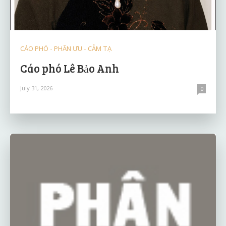
CÁO PHÓ - PHÂN ƯU - CẢM TẠ
Cáo phó Lê Bảo Anh
July 31, 2026
0