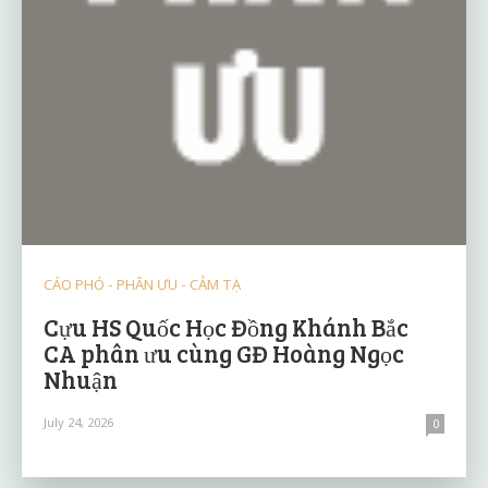
CÁO PHÓ - PHÂN ƯU - CẢM TẠ
Cựu HS Quốc Học Đồng Khánh Bắc
CA phân ưu cùng GĐ Hoàng Ngọc
Nhuận
July 24, 2026
0