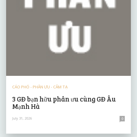
CÁO PHÓ - PHÂN ƯU - CẢM TẠ
3 GĐ bạn hữu phân ưu cùng GĐ Âu
Mạnh Hà
July 31, 2026
0