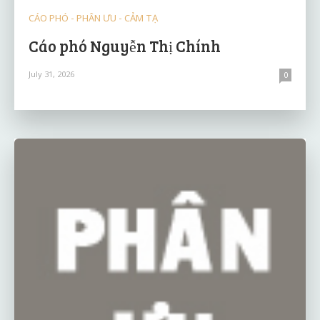
CÁO PHÓ - PHÂN ƯU - CẢM TẠ
Cáo phó Nguyễn Thị Chính
July 31, 2026
0