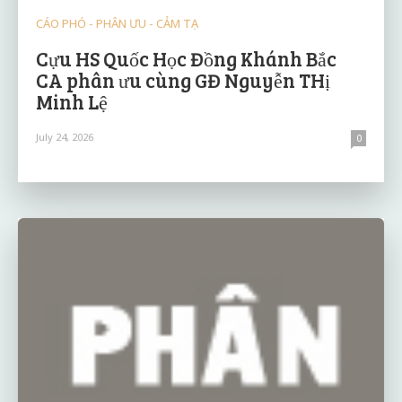
CÁO PHÓ - PHÂN ƯU - CẢM TẠ
Cựu HS Quốc Học Đồng Khánh Bắc
CA phân ưu cùng GĐ Nguyễn THị
Minh Lệ
July 24, 2026
0