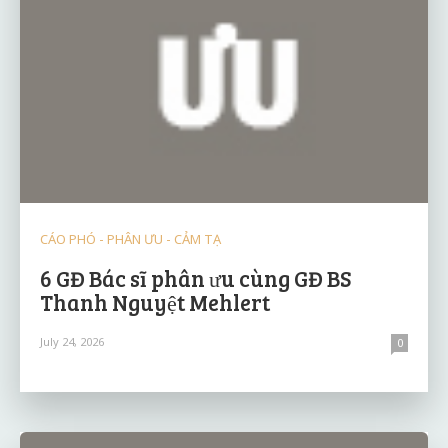
CÁO PHÓ - PHÂN ƯU - CẢM TẠ
6 GĐ Bác sĩ phân ưu cùng GĐ BS
Thanh Nguyệt Mehlert
July 24, 2026
0