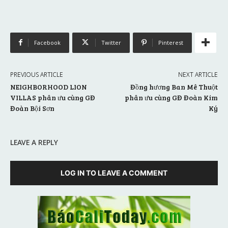
Facebook
Twitter
Pinterest
PREVIOUS ARTICLE
NEXT ARTICLE
NEIGHBORHOOD LION
Đồng hương Ban Mê Thuột
VILLAS phân ưu cùng GĐ
phân ưu cùng GĐ Đoàn Kim
Đoàn Bội Sơn
Ký
LEAVE A REPLY
LOG IN TO LEAVE A COMMENT