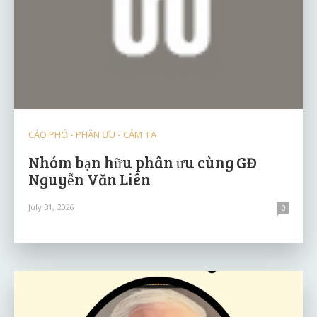
CÁO PHÓ - PHÂN ƯU - CẢM TẠ
Nhóm bạn hữu phân ưu cùng GĐ
Nguyễn Văn Liên
July 31, 2026
0