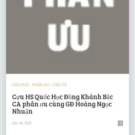
CÁO PHÓ - PHÂN ƯU - CẢM TẠ
Cựu HS Quốc Học Đồng Khánh Bắc
CA phân ưu cùng GĐ Hoàng Ngọc
Nhuận
July 24, 2026
0