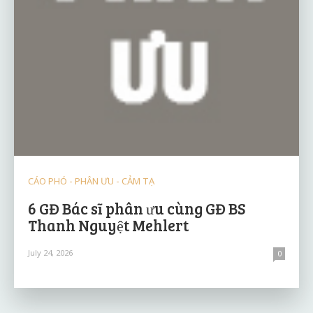
CÁO PHÓ - PHÂN ƯU - CẢM TẠ
6 GĐ Bác sĩ phân ưu cùng GĐ BS
Thanh Nguyệt Mehlert
July 24, 2026
0