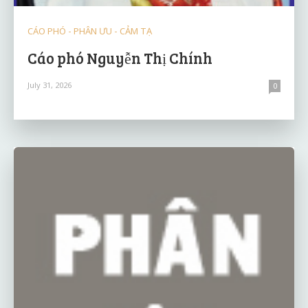
CÁO PHÓ - PHÂN ƯU - CẢM TẠ
Cáo phó Nguyễn Thị Chính
July 31, 2026
0