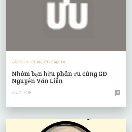
CÁO PHÓ - PHÂN ƯU - CẢM TẠ
Nhóm bạn hữu phân ưu cùng GĐ
Nguyễn Văn Liên
July 31, 2026
0