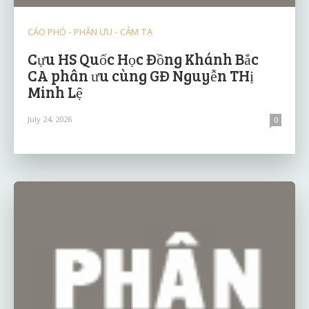
CÁO PHÓ - PHÂN ƯU - CẢM TẠ
Cựu HS Quốc Học Đồng Khánh Bắc
CA phân ưu cùng GĐ Nguyễn THị
Minh Lệ
July 24, 2026
0