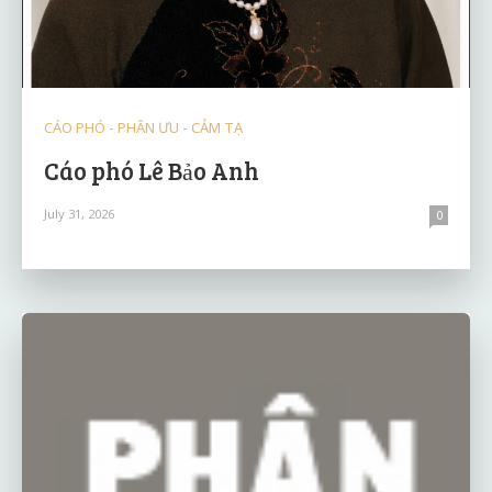
CÁO PHÓ - PHÂN ƯU - CẢM TẠ
Cáo phó Lê Bảo Anh
July 31, 2026
0