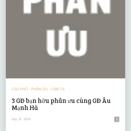
CÁO PHÓ - PHÂN ƯU - CẢM TẠ
3 GĐ bạn hữu phân ưu cùng GĐ Âu
Mạnh Hà
July 31, 2026
0