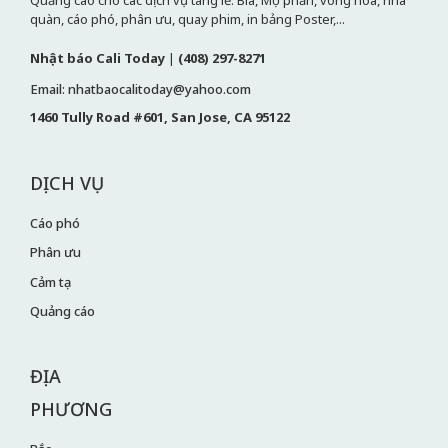
Quảng cáo cho các dịch vụ tang lễ: Bia, Mộ phần, vòng hoa, nhà
quàn, cáo phó, phân ưu, quay phim, in bảng Poster,...
Nhật báo Cali Today
|
(408) 297-8271
Email: nhatbaocalitoday@yahoo.com
1460 Tully Road #601, San Jose, CA 95122
DỊCH VỤ
Cáo phó
Phân ưu
Cảm tạ
Quảng cáo
ĐỊA
PHƯƠNG