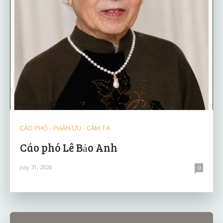
CÁO PHÓ - PHÂN ƯU - CẢM TẠ
Cáo phó Lê Bảo Anh
July 31, 2026
0