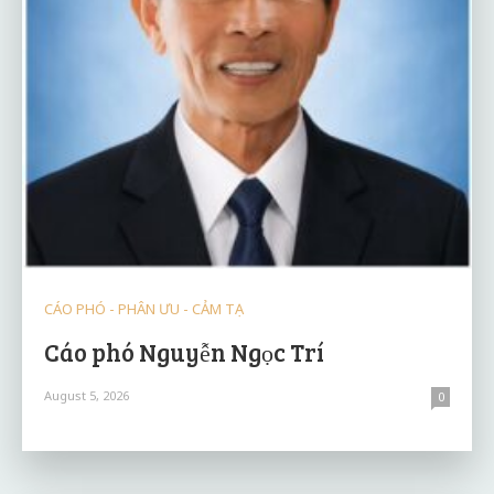
CÁO PHÓ - PHÂN ƯU - CẢM TẠ
Cáo phó Nguyễn Ngọc Trí
August 5, 2026
0