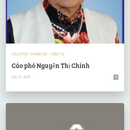
CÁO PHÓ - PHÂN ƯU - CẢM TẠ
Cáo phó Nguyễn Thị Chính
July 31, 2026
0