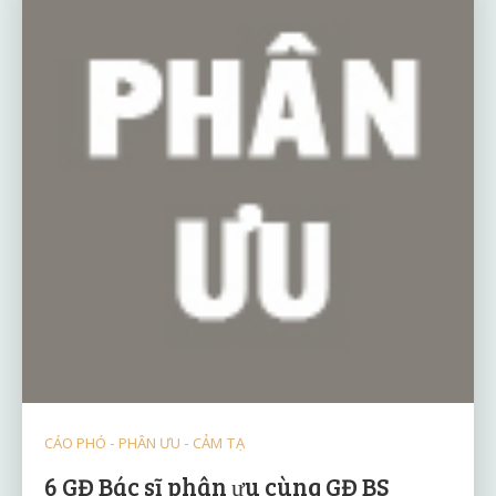
CÁO PHÓ - PHÂN ƯU - CẢM TẠ
6 GĐ Bác sĩ phân ưu cùng GĐ BS