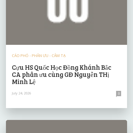
CÁO PHÓ - PHÂN ƯU - CẢM TẠ
Cựu HS Quốc Học Đồng Khánh Bắc
CA phân ưu cùng GĐ Nguyễn THị
Minh Lệ
July 24, 2026
0