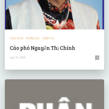
CÁO PHÓ - PHÂN ƯU - CẢM TẠ
Cáo phó Nguyễn Thị Chính
July 31, 2026
0