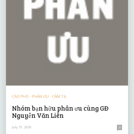
CÁO PHÓ - PHÂN ƯU - CẢM TẠ
Nhóm bạn hữu phân ưu cùng GĐ
Nguyễn Văn Liên
July 31, 2026
0