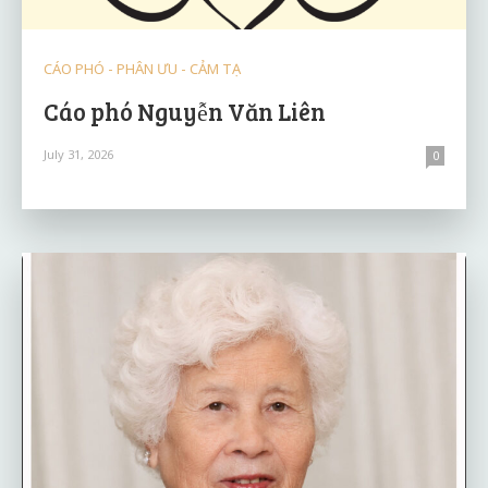
CÁO PHÓ - PHÂN ƯU - CẢM TẠ
Cáo phó Nguyễn Văn Liên
July 31, 2026
0