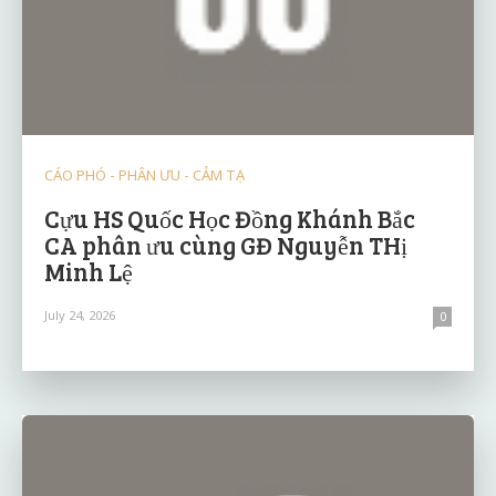
CÁO PHÓ - PHÂN ƯU - CẢM TẠ
Cựu HS Quốc Học Đồng Khánh Bắc
CA phân ưu cùng GĐ Nguyễn THị
Minh Lệ
July 24, 2026
0