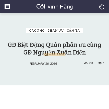
Cõi
Vĩnh Hằng
CÁO PHÓ - PHÂN ƯU - CẢM TẠ
GĐ Biệt Động Quân phân ưu cùng
GĐ Nguyễn Xuân Diến
FEBRUARY 26, 2016
431
0