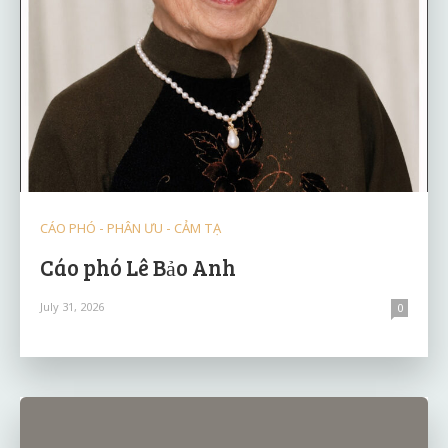
CÁO PHÓ - PHÂN ƯU - CẢM TẠ
Cáo phó Lê Bảo Anh
July 31, 2026
0