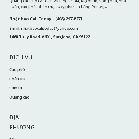
Quảng cáo cho các dịch vụ tang lễ: Bia, Mộ phần, vòng hoa, nhà
quàn, cáo phó, phân ưu, quay phim, in bảng Poster,...
Nhật báo Cali Today
|
(408) 297-8271
Email: nhatbaocalitoday@yahoo.com
1460 Tully Road #601, San Jose, CA 95122
DỊCH VỤ
Cáo phó
Phân ưu
Cảm tạ
Quảng cáo
ĐỊA
PHƯƠNG