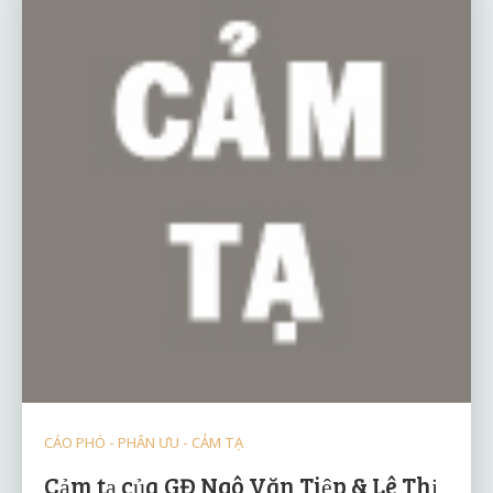
CÁO PHÓ - PHÂN ƯU - CẢM TẠ
Cảm tạ của GĐ Ngô Văn Tiệp & Lê Thị