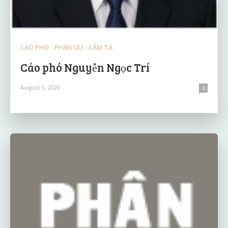
CÁO PHÓ - PHÂN ƯU - CẢM TẠ
Cáo phó Nguyễn Ngọc Trí
August 5, 2026
0