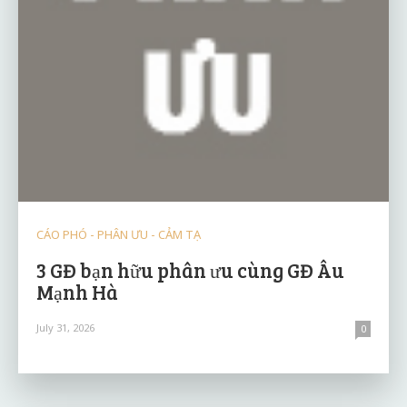
CÁO PHÓ - PHÂN ƯU - CẢM TẠ
3 GĐ bạn hữu phân ưu cùng GĐ Âu
Mạnh Hà
July 31, 2026
0