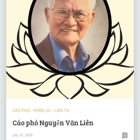
CÁO PHÓ - PHÂN ƯU - CẢM TẠ
Cáo phó Nguyễn Văn Liên
July 31, 2026
0