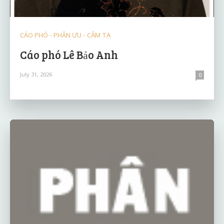
CÁO PHÓ - PHÂN ƯU - CẢM TẠ
Cáo phó Lê Bảo Anh
July 31, 2026
0