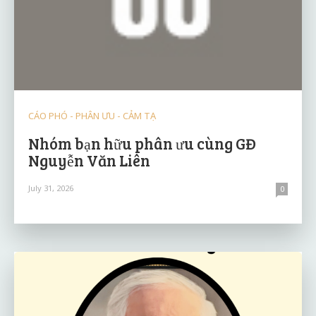
CÁO PHÓ - PHÂN ƯU - CẢM TẠ
Nhóm bạn hữu phân ưu cùng GĐ
Nguyễn Văn Liên
July 31, 2026
0