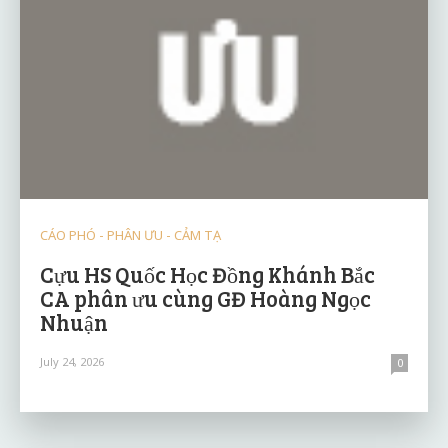
CÁO PHÓ - PHÂN ƯU - CẢM TẠ
Cựu HS Quốc Học Đồng Khánh Bắc
CA phân ưu cùng GĐ Hoàng Ngọc
Nhuận
July 24, 2026
0