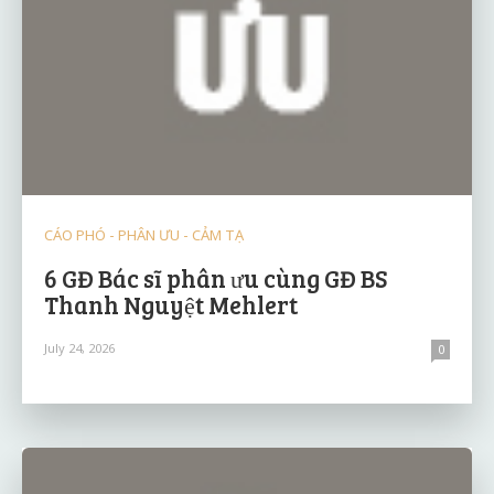
CÁO PHÓ - PHÂN ƯU - CẢM TẠ
6 GĐ Bác sĩ phân ưu cùng GĐ BS
Thanh Nguyệt Mehlert
July 24, 2026
0