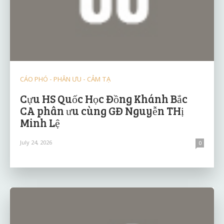
CÁO PHÓ - PHÂN ƯU - CẢM TẠ
Cựu HS Quốc Học Đồng Khánh Bắc
CA phân ưu cùng GĐ Nguyễn THị
Minh Lệ
July 24, 2026
0