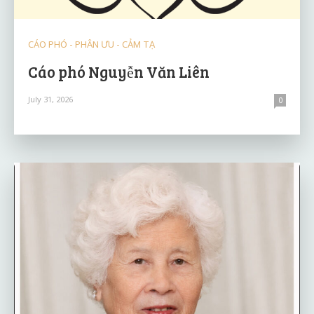
CÁO PHÓ - PHÂN ƯU - CẢM TẠ
Cáo phó Nguyễn Văn Liên
July 31, 2026
0