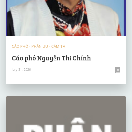
CÁO PHÓ - PHÂN ƯU - CẢM TẠ
Cáo phó Nguyễn Thị Chính
July 31, 2026
0