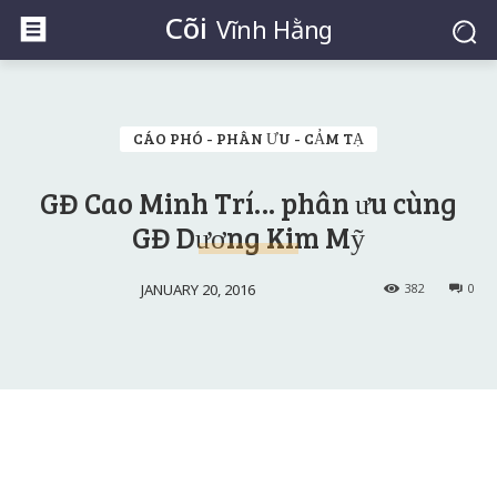
Cõi
Vĩnh Hằng
CÁO PHÓ - PHÂN ƯU - CẢM TẠ
GĐ Cao Minh Trí… phân ưu cùng
GĐ Dương Kim Mỹ
JANUARY 20, 2016
382
0