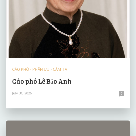
CÁO PHÓ - PHÂN ƯU - CẢM TẠ
Cáo phó Lê Bảo Anh
July 31, 2026
0