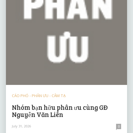
CÁO PHÓ - PHÂN ƯU - CẢM TẠ
Nhóm bạn hữu phân ưu cùng GĐ
Nguyễn Văn Liên
July 31, 2026
0