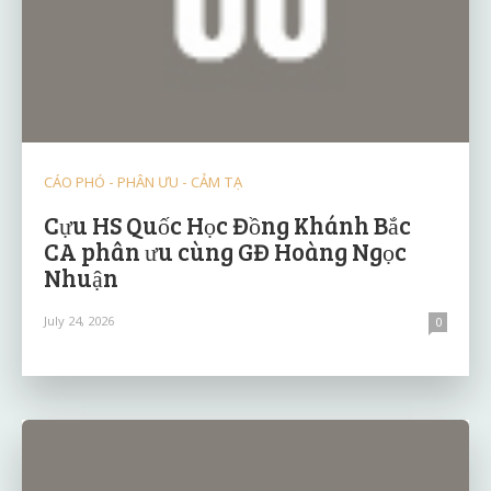
CÁO PHÓ - PHÂN ƯU - CẢM TẠ
Cựu HS Quốc Học Đồng Khánh Bắc
CA phân ưu cùng GĐ Hoàng Ngọc
Nhuận
July 24, 2026
0