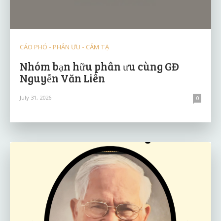
CÁO PHÓ - PHÂN ƯU - CẢM TẠ
Nhóm bạn hữu phân ưu cùng GĐ
Nguyễn Văn Liên
July 31, 2026
0