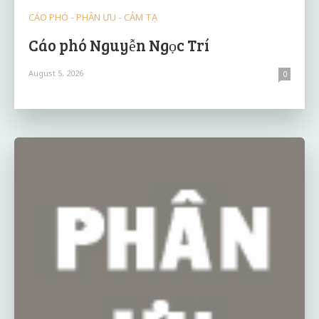
CÁO PHÓ - PHÂN ƯU - CẢM TẠ
Cáo phó Nguyễn Ngọc Trí
August 5, 2026
0