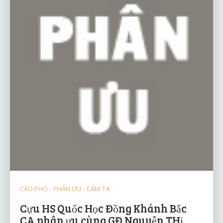
CÁO PHÓ - PHÂN ƯU - CẢM TẠ
Cựu HS Quốc Học Đồng Khánh Bắc
CA phân ưu cùng GĐ Nguyễn THị