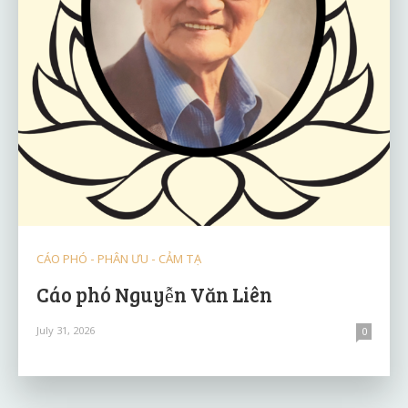
CÁO PHÓ - PHÂN ƯU - CẢM TẠ
Cáo phó Nguyễn Văn Liên
July 31, 2026
0