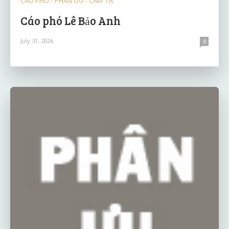
CÁO PHÓ - PHÂN ƯU - CẢM TẠ
Cáo phó Lê Bảo Anh
July 31, 2026
0