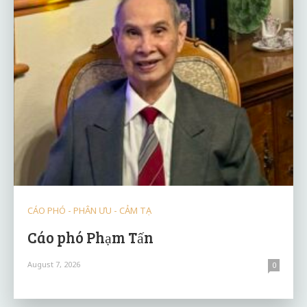
CÁO PHÓ - PHÂN ƯU - CẢM TẠ
Cáo phó Phạm Tấn
August 7, 2026
0