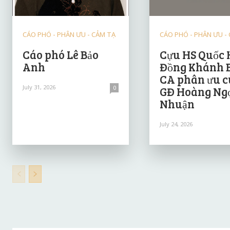
CÁO PHÓ - PHÂN ƯU - CẢM TẠ
CÁO PHÓ - PHÂN ƯU -
Cáo phó Lê Bảo
Cựu HS Quốc 
Anh
Đồng Khánh 
CA phân ưu 
July 31, 2026
0
GĐ Hoàng Ng
Nhuận
July 24, 2026