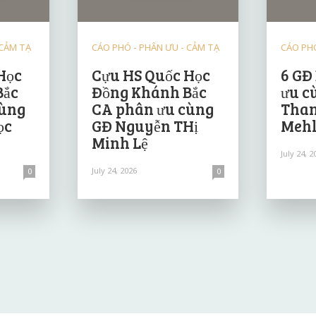
 CẢM TẠ
CÁO PHÓ - PHÂN ƯU - CẢM TẠ
CÁO PHÓ
Học
Cựu HS Quốc Học
6 GĐ
Bắc
Đồng Khánh Bắc
ưu c
cùng
CA phân ưu cùng
Than
ọc
GĐ Nguyễn THị
Mehl
Minh Lệ
July 24, 2
July 24, 2026
0
0