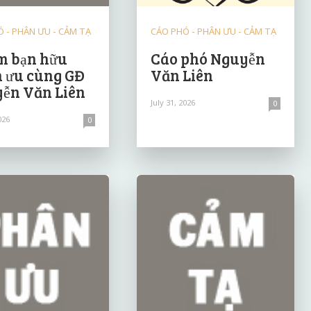
 - PHÂN ƯU - CẢM TẠ
CÁO PHÓ - PHÂN ƯU - CẢM TẠ
 bạn hữu
Cáo phó Nguyễn
 ưu cùng GĐ
Văn Liên
ễn Văn Liên
July 31, 2026
0
026
0