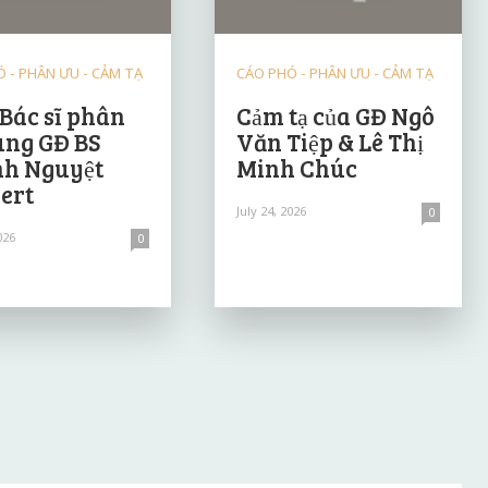
 - PHÂN ƯU - CẢM TẠ
CÁO PHÓ - PHÂN ƯU - CẢM TẠ
 Bác sĩ phân
Cảm tạ của GĐ Ngô
ùng GĐ BS
Văn Tiệp & Lê Thị
h Nguyệt
Minh Chúc
ert
July 24, 2026
0
026
0