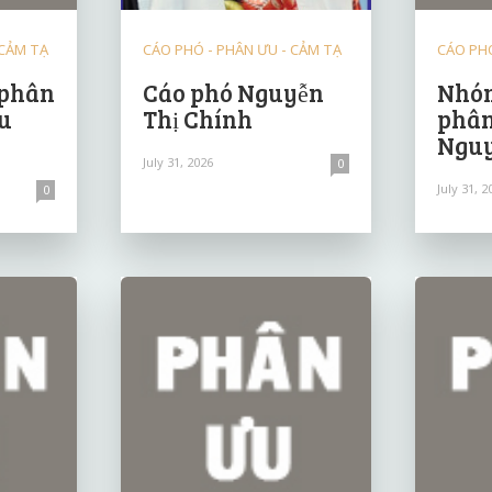
 CẢM TẠ
CÁO PHÓ - PHÂN ƯU - CẢM TẠ
CÁO PHÓ
 phân
Cáo phó Nguyễn
Nhóm
u
Thị Chính
phân
Nguy
July 31, 2026
0
July 31, 2
0