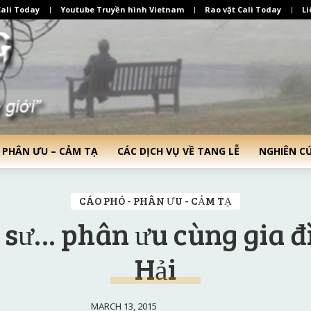
ali Today
Youtube Truyền hình Vietnam
Rao vặt Cali Today
Li
 PHÂN ƯU – CẢM TẠ
CÁC DỊCH VỤ VỀ TANG LỄ
NGHIÊN C
CÁO PHÓ - PHÂN ƯU - CẢM TẠ
 sư… phân ưu cùng gia 
Hải
MARCH 13, 2015