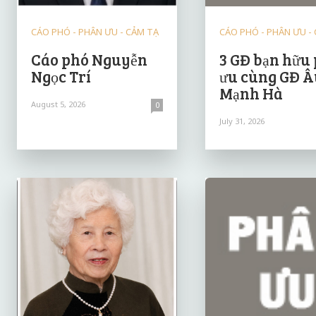
CÁO PHÓ - PHÂN ƯU - CẢM TẠ
CÁO PHÓ - PHÂN ƯU -
Cáo phó Nguyễn
3 GĐ bạn hữu
Ngọc Trí
ưu cùng GĐ Â
Mạnh Hà
August 5, 2026
0
July 31, 2026