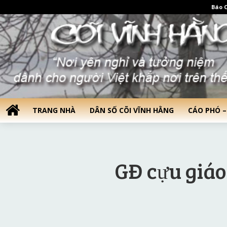
Báo C
TRANG NHÀ
DÂN SỐ CÕI VĨNH HẰNG
CÁO PHÓ –
GĐ cựu giáo