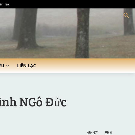
ên lạc
ỨU
LIÊN LẠC
đình NGô Đức
471
0