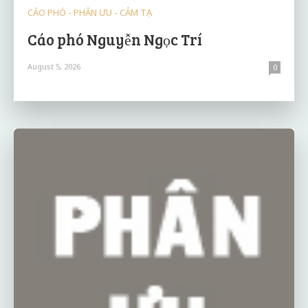
CÁO PHÓ - PHÂN ƯU - CẢM TẠ
Cáo phó Nguyễn Ngọc Trí
August 5, 2026
0