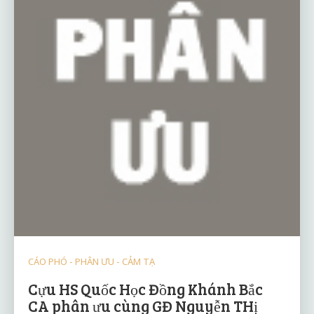
CÁO PHÓ - PHÂN ƯU - CẢM TẠ
Cựu HS Quốc Học Đồng Khánh Bắc
CA phân ưu cùng GĐ Nguyễn THị