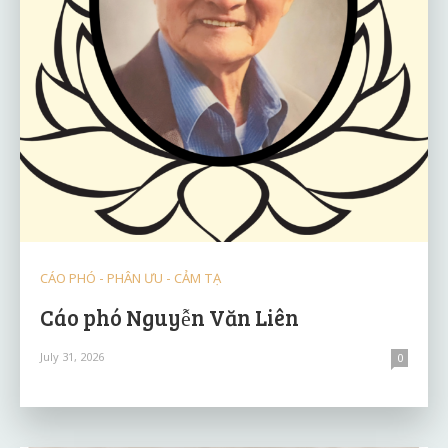
CÁO PHÓ - PHÂN ƯU - CẢM TẠ
Cáo phó Nguyễn Văn Liên
July 31, 2026
0