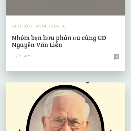
CÁO PHÓ - PHÂN ƯU - CẢM TẠ
Nhóm bạn hữu phân ưu cùng GĐ
Nguyễn Văn Liên
July 31, 2026
0