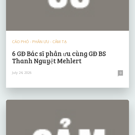
CÁO PHÓ - PHÂN ƯU - CẢM TẠ
6 GĐ Bác sĩ phân ưu cùng GĐ BS
Thanh Nguyệt Mehlert
July 24, 2026
0