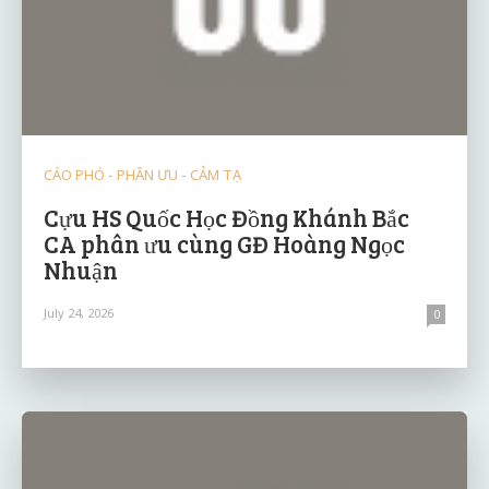
CÁO PHÓ - PHÂN ƯU - CẢM TẠ
Cựu HS Quốc Học Đồng Khánh Bắc
CA phân ưu cùng GĐ Hoàng Ngọc
Nhuận
July 24, 2026
0