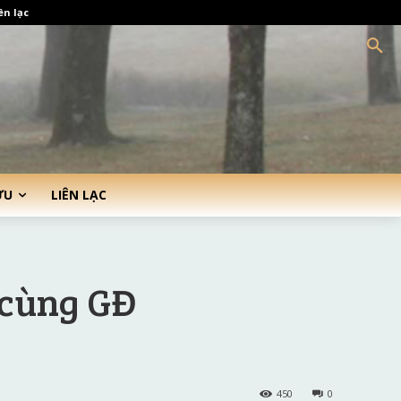
ên lạc
ỨU
LIÊN LẠC
 cùng GĐ
450
0