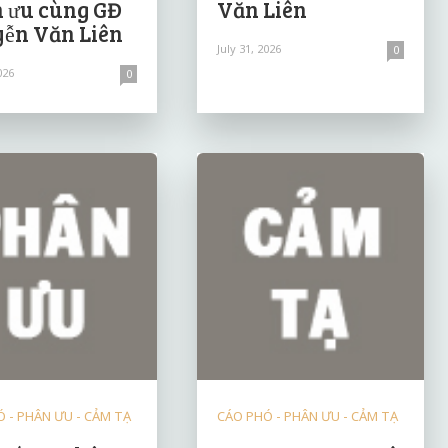
 ưu cùng GĐ
Văn Liên
ễn Văn Liên
July 31, 2026
0
026
0
 - PHÂN ƯU - CẢM TẠ
CÁO PHÓ - PHÂN ƯU - CẢM TẠ