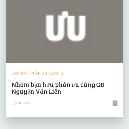
CÁO PHÓ - PHÂN ƯU - CẢM TẠ
Nhóm bạn hữu phân ưu cùng GĐ
Nguyễn Văn Liên
July 31, 2026
0