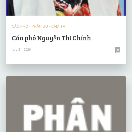
CÁO PHÓ - PHÂN ƯU - CẢM TẠ
Cáo phó Nguyễn Thị Chính
July 31, 2026
0