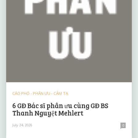
CÁO PHÓ - PHÂN ƯU - CẢM TẠ
6 GĐ Bác sĩ phân ưu cùng GĐ BS
Thanh Nguyệt Mehlert
July 24, 2026
0