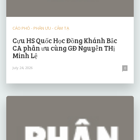
CÁO PHÓ - PHÂN ƯU - CẢM TẠ
Cựu HS Quốc Học Đồng Khánh Bắc
CA phân ưu cùng GĐ Nguyễn THị
Minh Lệ
July 24, 2026
0