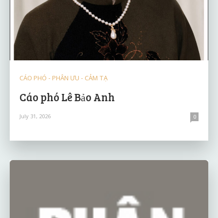
CÁO PHÓ - PHÂN ƯU - CẢM TẠ
Cáo phó Lê Bảo Anh
July 31, 2026
0