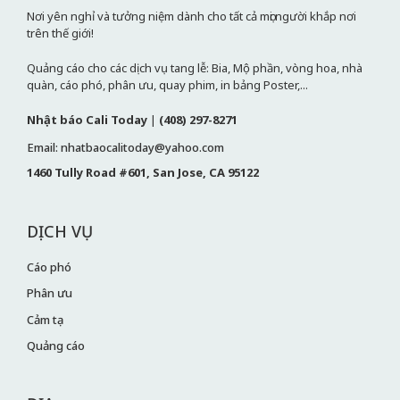
Nơi yên nghỉ và tưởng niệm dành cho tất cả mọi người khắp nơi
trên thế giới!
Quảng cáo cho các dịch vụ tang lễ: Bia, Mộ phần, vòng hoa, nhà
quàn, cáo phó, phân ưu, quay phim, in bảng Poster,...
Nhật báo Cali Today
|
(408) 297-8271
Email: nhatbaocalitoday@yahoo.com
1460 Tully Road #601, San Jose, CA 95122
DỊCH VỤ
Cáo phó
Phân ưu
Cảm tạ
Quảng cáo