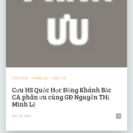
CÁO PHÓ - PHÂN ƯU - CẢM TẠ
Cựu HS Quốc Học Đồng Khánh Bắc
CA phân ưu cùng GĐ Nguyễn THị
Minh Lệ
July 24, 2026
0