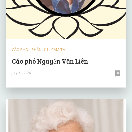
CÁO PHÓ - PHÂN ƯU - CẢM TẠ
Cáo phó Nguyễn Văn Liên
July 31, 2026
0