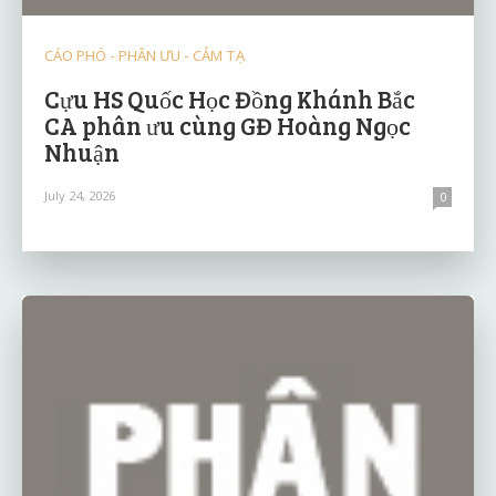
CÁO PHÓ - PHÂN ƯU - CẢM TẠ
Cựu HS Quốc Học Đồng Khánh Bắc
CA phân ưu cùng GĐ Hoàng Ngọc
Nhuận
July 24, 2026
0