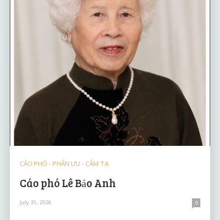
CÁO PHÓ - PHÂN ƯU - CẢM TẠ
Cáo phó Lê Bảo Anh
July 31, 2026
0