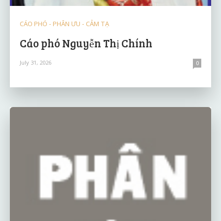
CÁO PHÓ - PHÂN ƯU - CẢM TẠ
Cáo phó Nguyễn Thị Chính
July 31, 2026
0