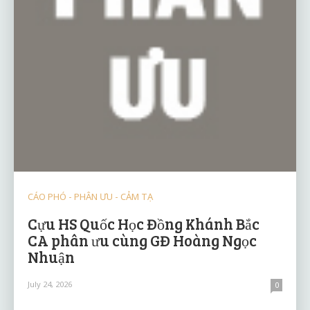
CÁO PHÓ - PHÂN ƯU - CẢM TẠ
Cựu HS Quốc Học Đồng Khánh Bắc
CA phân ưu cùng GĐ Hoàng Ngọc
Nhuận
July 24, 2026
0