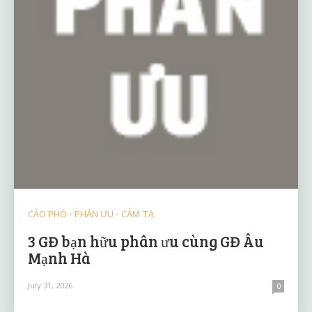
CÁO PHÓ - PHÂN ƯU - CẢM TẠ
3 GĐ bạn hữu phân ưu cùng GĐ Âu
Mạnh Hà
July 31, 2026
0