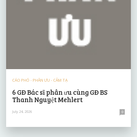
CÁO PHÓ - PHÂN ƯU - CẢM TẠ
6 GĐ Bác sĩ phân ưu cùng GĐ BS
Thanh Nguyệt Mehlert
July 24, 2026
0