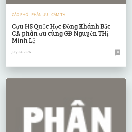
CÁO PHÓ - PHÂN ƯU - CẢM TẠ
Cựu HS Quốc Học Đồng Khánh Bắc
CA phân ưu cùng GĐ Nguyễn THị
Minh Lệ
July 24, 2026
0