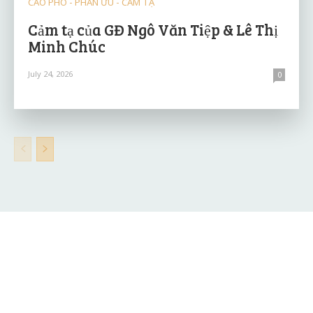
CÁO PHÓ - PHÂN ƯU - CẢM TẠ
Cảm tạ của GĐ Ngô Văn Tiệp & Lê Thị
Minh Chúc
July 24, 2026
0