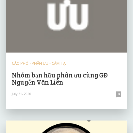
CÁO PHÓ - PHÂN ƯU - CẢM TẠ
Nhóm bạn hữu phân ưu cùng GĐ
Nguyễn Văn Liên
July 31, 2026
0