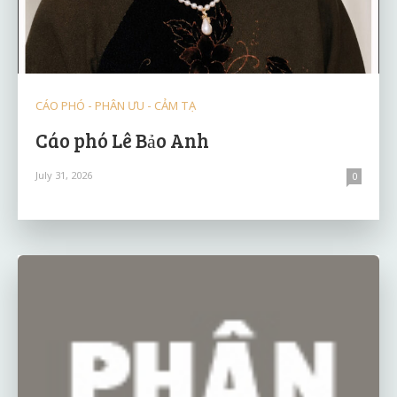
CÁO PHÓ - PHÂN ƯU - CẢM TẠ
Cáo phó Lê Bảo Anh
July 31, 2026
0