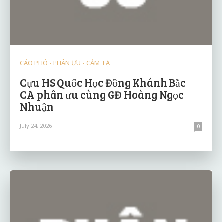
CÁO PHÓ - PHÂN ƯU - CẢM TẠ
Cựu HS Quốc Học Đồng Khánh Bắc
CA phân ưu cùng GĐ Hoàng Ngọc
Nhuận
July 24, 2026
0