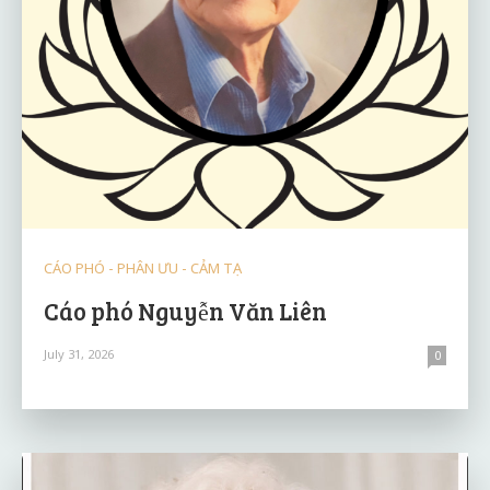
CÁO PHÓ - PHÂN ƯU - CẢM TẠ
Cáo phó Nguyễn Văn Liên
July 31, 2026
0