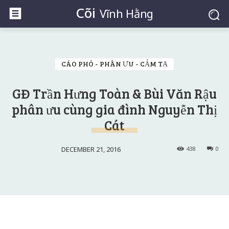
Cõi
Vĩnh Hằng
CÁO PHÓ - PHÂN ƯU - CẢM TẠ
GĐ Trần Hưng Toàn & Bùi Văn Rậu
phân ưu cùng gia đình Nguyễn Thị
Cát
DECEMBER 21, 2016
438
0