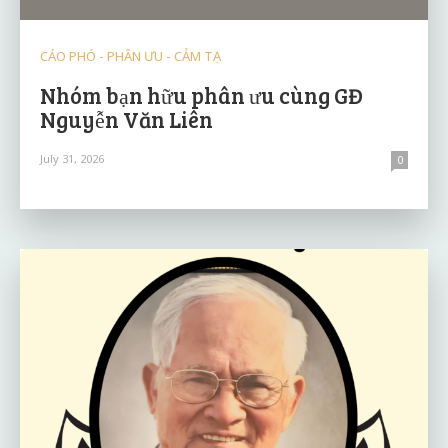
CÁO PHÓ - PHÂN ƯU - CẢM TẠ
Nhóm bạn hữu phân ưu cùng GĐ
Nguyễn Văn Liên
July 31, 2026
0