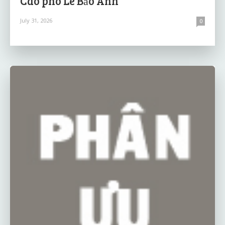
Cáo phó Lê Bảo Anh
July 31, 2026
0