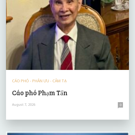
CÁO PHÓ - PHÂN ƯU - CẢM TẠ
Cáo phó Phạm Tấn
August 7, 2026
0