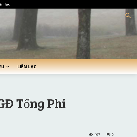
ên lạc
ỨU
LIÊN LẠC
GĐ Tống Phi
407
0