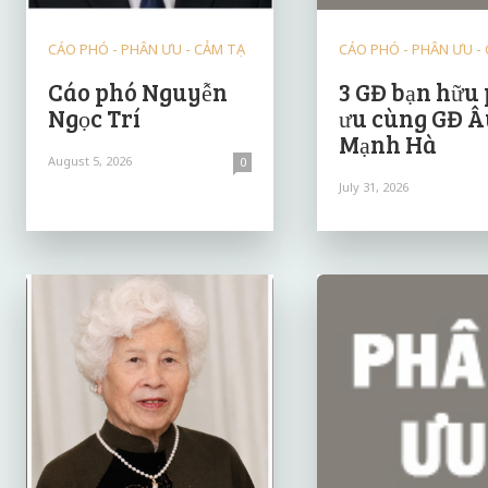
CÁO PHÓ - PHÂN ƯU - CẢM TẠ
CÁO PHÓ - PHÂN ƯU -
Cáo phó Nguyễn
3 GĐ bạn hữu
Ngọc Trí
ưu cùng GĐ Â
Mạnh Hà
August 5, 2026
0
July 31, 2026