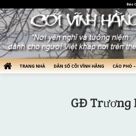
Báo C
TRANG NHÀ
DÂN SỐ CÕI VĨNH HẰNG
CÁO PHÓ –
GĐ Trương 