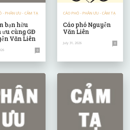
 - PHÂN ƯU - CẢM TẠ
CÁO PHÓ - PHÂN ƯU - CẢM TẠ
 bạn hữu
Cáo phó Nguyễn
 ưu cùng GĐ
Văn Liên
ễn Văn Liên
July 31, 2026
0
026
0