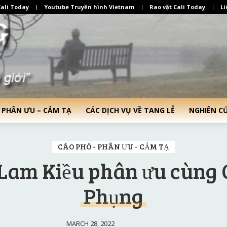
ali Today
Youtube Truyền hình Vietnam
Rao vặt Cali Today
Li
 PHÂN ƯU – CẢM TẠ
CÁC DỊCH VỤ VỀ TANG LỄ
NGHIÊN C
CÁO PHÓ - PHÂN ƯU - CẢM TẠ
Lam Kiều phân ưu cùng 
Phụng
MARCH 28, 2022