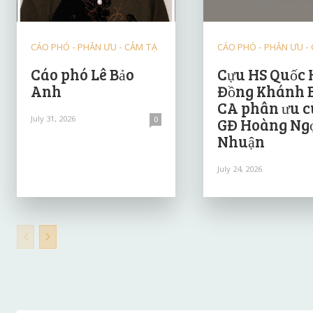
CÁO PHÓ - PHÂN ƯU - CẢM TẠ
CÁO PHÓ - PHÂN ƯU -
Cáo phó Lê Bảo
Cựu HS Quốc 
Anh
Đồng Khánh 
CA phân ưu 
July 31, 2026
0
GĐ Hoàng Ng
Nhuận
July 24, 2026