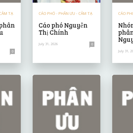
 CẢM TẠ
CÁO PHÓ - PHÂN ƯU - CẢM TẠ
CÁO PHÓ
 phân
Cáo phó Nguyễn
Nhóm
u
Thị Chính
phân
Nguy
July 31, 2026
0
July 31, 2
0