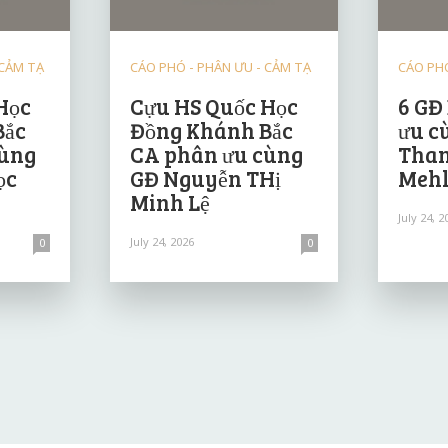
 CẢM TẠ
CÁO PHÓ - PHÂN ƯU - CẢM TẠ
CÁO PHÓ
Học
Cựu HS Quốc Học
6 GĐ
Bắc
Đồng Khánh Bắc
ưu c
cùng
CA phân ưu cùng
Than
ọc
GĐ Nguyễn THị
Mehl
Minh Lệ
July 24, 2
July 24, 2026
0
0