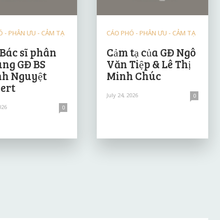
 - PHÂN ƯU - CẢM TẠ
CÁO PHÓ - PHÂN ƯU - CẢM TẠ
 Bác sĩ phân
Cảm tạ của GĐ Ngô
ùng GĐ BS
Văn Tiệp & Lê Thị
h Nguyệt
Minh Chúc
ert
July 24, 2026
0
026
0