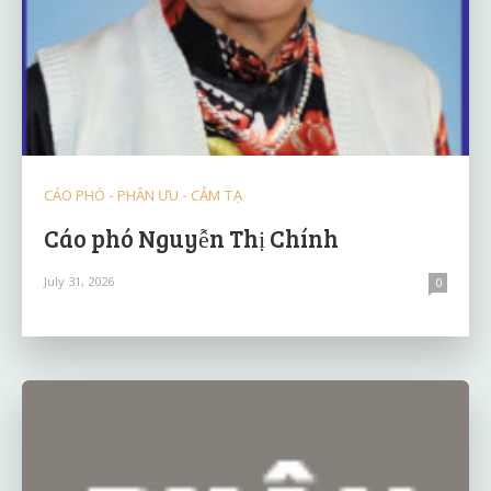
CÁO PHÓ - PHÂN ƯU - CẢM TẠ
Cáo phó Nguyễn Thị Chính
July 31, 2026
0