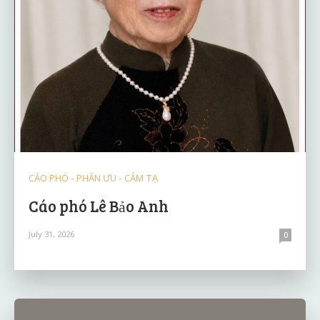
CÁO PHÓ - PHÂN ƯU - CẢM TẠ
Cáo phó Lê Bảo Anh
July 31, 2026
0