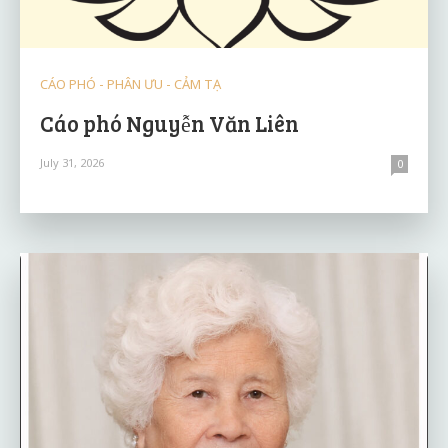
CÁO PHÓ - PHÂN ƯU - CẢM TẠ
Cáo phó Nguyễn Văn Liên
July 31, 2026
0