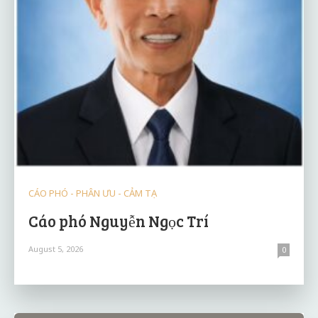
CÁO PHÓ - PHÂN ƯU - CẢM TẠ
Cáo phó Nguyễn Ngọc Trí
August 5, 2026
0