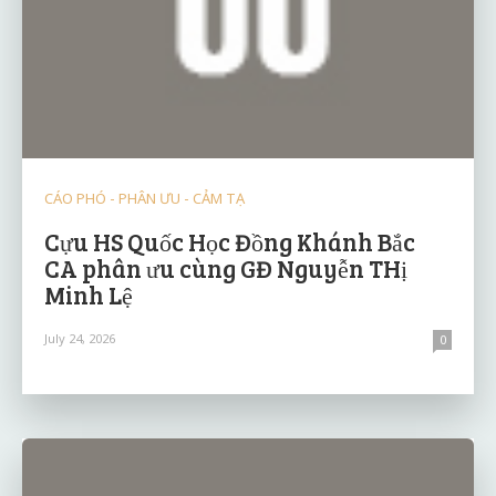
CÁO PHÓ - PHÂN ƯU - CẢM TẠ
Cựu HS Quốc Học Đồng Khánh Bắc
CA phân ưu cùng GĐ Nguyễn THị
Minh Lệ
July 24, 2026
0