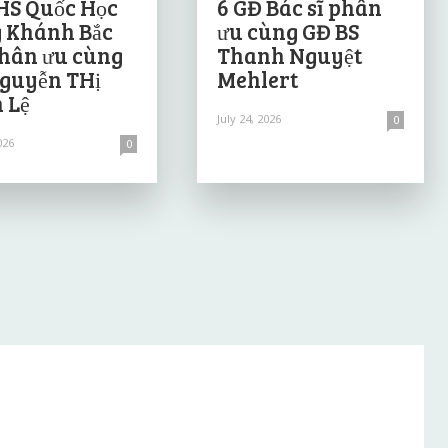
HS Quốc Học
6 GĐ Bác sĩ phân
 Khánh Bắc
ưu cùng GĐ BS
hân ưu cùng
Thanh Nguyệt
guyễn THị
Mehlert
 Lệ
July 24, 2026
0
026
0