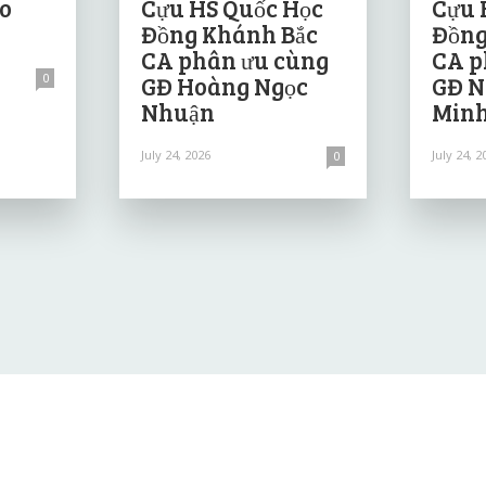
ảo
Cựu HS Quốc Học
Cựu 
Đồng Khánh Bắc
Đồng
CA phân ưu cùng
CA p
0
GĐ Hoàng Ngọc
GĐ N
Nhuận
Minh
July 24, 2026
July 24, 2
0