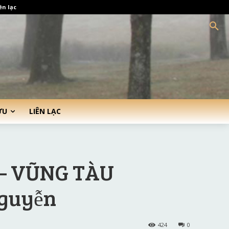
ên lạc
ỨU
LIÊN LẠC
 – VŨNG TÀU
Nguyễn
424
0