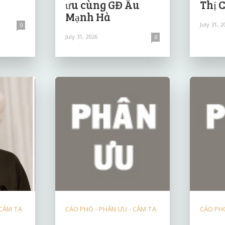
ưu cùng GĐ Âu
Thị 
Mạnh Hà
July 31, 2
0
July 31, 2026
0
 CẢM TẠ
CÁO PHÓ - PHÂN ƯU - CẢM TẠ
CÁO PHÓ