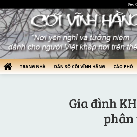
Báo C
TRANG NHÀ
DÂN SỐ CÕI VĨNH HẰNG
CÁO PHÓ –
Gia đình K
phân 