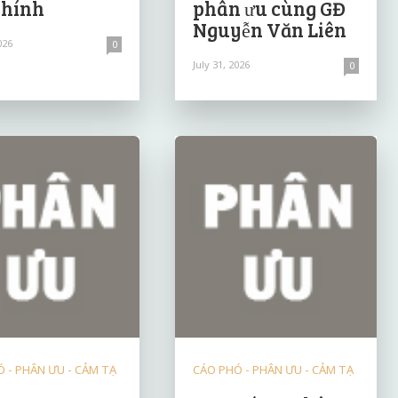
Chính
phân ưu cùng GĐ
Nguyễn Văn Liên
026
0
July 31, 2026
0
 - PHÂN ƯU - CẢM TẠ
CÁO PHÓ - PHÂN ƯU - CẢM TẠ