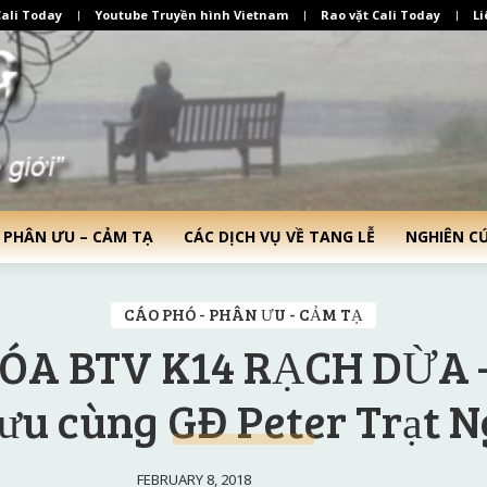
ali Today
Youtube Truyền hình Vietnam
Rao vặt Cali Today
Li
 PHÂN ƯU – CẢM TẠ
CÁC DỊCH VỤ VỀ TANG LỄ
NGHIÊN C
CÁO PHÓ - PHÂN ƯU - CẢM TẠ
HÓA BTV K14 RẠCH DỪA
ưu cùng GĐ Peter Trạt 
FEBRUARY 8, 2018