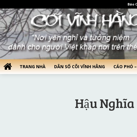
Báo C
TRANG NHÀ
DÂN SỐ CÕI VĨNH HẰNG
CÁO PHÓ –
Hậu Nghĩa