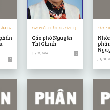
 CẢM TẠ
CÁO PHÓ - PHÂN ƯU - CẢM TẠ
CÁO PHÓ
 phân
Cáo phó Nguyễn
Nhóm
u
Thị Chính
phân
Nguy
July 31, 2026
0
July 31, 2
0