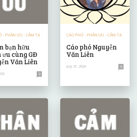
 - PHÂN ƯU - CẢM TẠ
CÁO PHÓ - PHÂN ƯU - CẢM TẠ
 bạn hữu
Cáo phó Nguyễn
 ưu cùng GĐ
Văn Liên
ễn Văn Liên
July 31, 2026
0
026
0