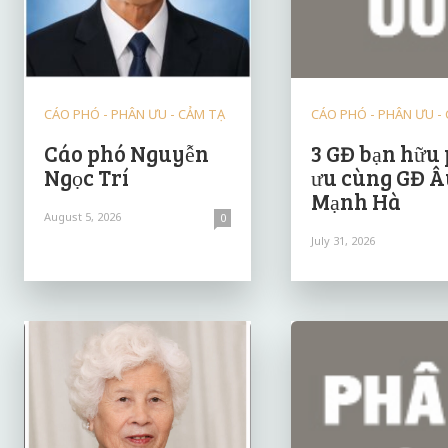
CÁO PHÓ - PHÂN ƯU - CẢM TẠ
CÁO PHÓ - PHÂN ƯU -
Cáo phó Nguyễn
3 GĐ bạn hữu
Ngọc Trí
ưu cùng GĐ Â
Mạnh Hà
August 5, 2026
0
July 31, 2026