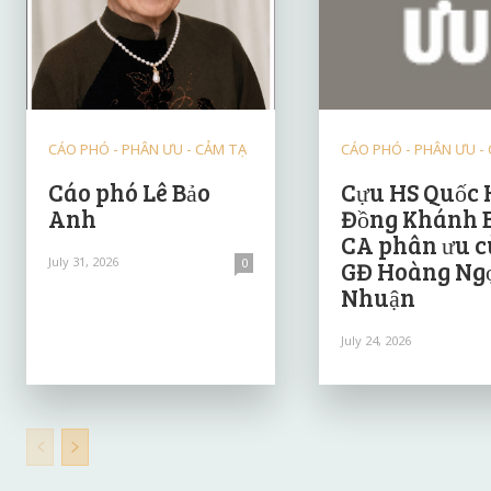
CÁO PHÓ - PHÂN ƯU - CẢM TẠ
CÁO PHÓ - PHÂN ƯU -
Cáo phó Lê Bảo
Cựu HS Quốc 
Anh
Đồng Khánh 
CA phân ưu 
July 31, 2026
0
GĐ Hoàng Ng
Nhuận
July 24, 2026