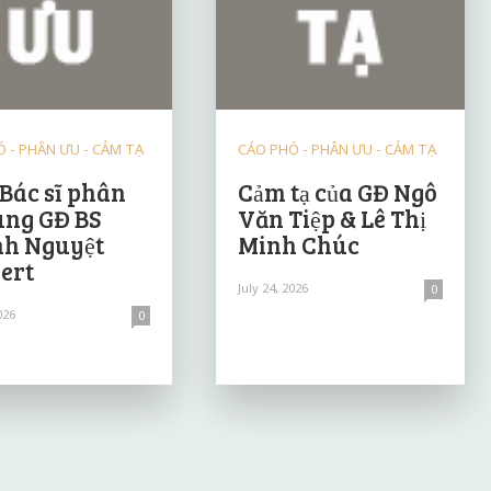
 - PHÂN ƯU - CẢM TẠ
CÁO PHÓ - PHÂN ƯU - CẢM TẠ
 Bác sĩ phân
Cảm tạ của GĐ Ngô
ùng GĐ BS
Văn Tiệp & Lê Thị
h Nguyệt
Minh Chúc
ert
July 24, 2026
0
026
0