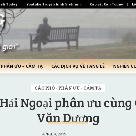
ali Today
Youtube Truyền hình Vietnam
Rao vặt Cali Today
Li
 PHÂN ƯU – CẢM TẠ
CÁC DỊCH VỤ VỀ TANG LỄ
NGHIÊN C
CÁO PHÓ - PHÂN ƯU - CẢM TẠ
 Hải Ngoại phân ưu cùng
Văn Dương
APRIL 9, 2015