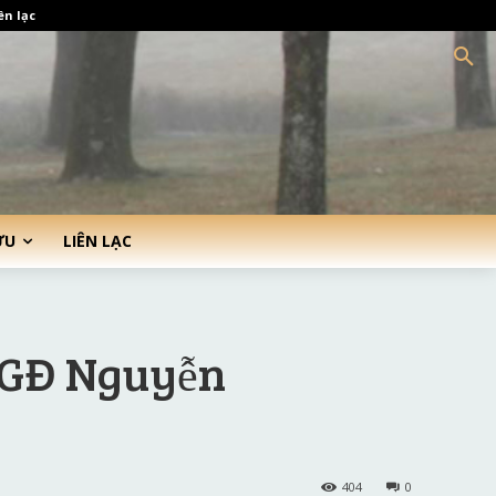
ên lạc
ỨU
LIÊN LẠC
 GĐ Nguyễn
404
0