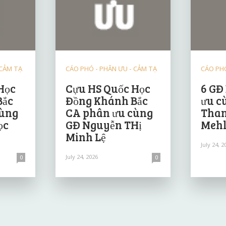
 CẢM TẠ
CÁO PHÓ - PHÂN ƯU - CẢM TẠ
CÁO PHÓ
Học
Cựu HS Quốc Học
6 GĐ
Bắc
Đồng Khánh Bắc
ưu c
cùng
CA phân ưu cùng
Than
ọc
GĐ Nguyễn THị
Mehl
Minh Lệ
July 24, 2
July 24, 2026
0
0