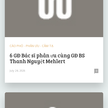
CÁO PHÓ - PHÂN ƯU - CẢM TẠ
6 GĐ Bác sĩ phân ưu cùng GĐ BS
Thanh Nguyệt Mehlert
July 24, 2026
0