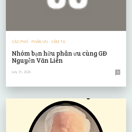
CÁO PHÓ - PHÂN ƯU - CẢM TẠ
Nhóm bạn hữu phân ưu cùng GĐ
Nguyễn Văn Liên
July 31, 2026
0