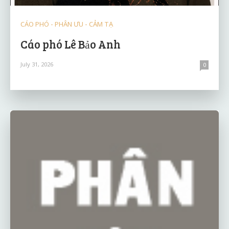
CÁO PHÓ - PHÂN ƯU - CẢM TẠ
Cáo phó Lê Bảo Anh
July 31, 2026
0