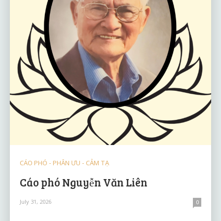
CÁO PHÓ - PHÂN ƯU - CẢM TẠ
Cáo phó Nguyễn Văn Liên
July 31, 2026
0