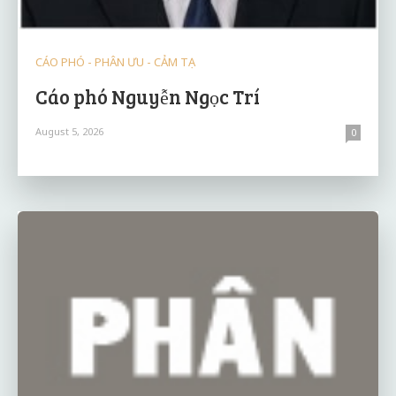
CÁO PHÓ - PHÂN ƯU - CẢM TẠ
Cáo phó Nguyễn Ngọc Trí
August 5, 2026
0