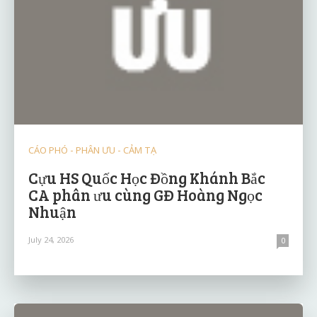
CÁO PHÓ - PHÂN ƯU - CẢM TẠ
Cựu HS Quốc Học Đồng Khánh Bắc
CA phân ưu cùng GĐ Hoàng Ngọc
Nhuận
July 24, 2026
0