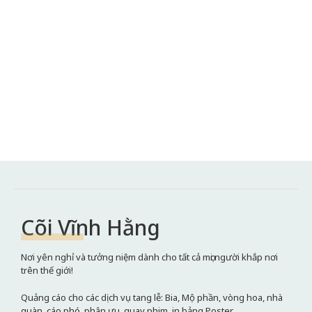
Cõi Vĩnh Hằng
Nơi yên nghỉ và tưởng niệm dành cho tất cả mọi người khắp nơi
trên thế giới!
Quảng cáo cho các dịch vụ tang lễ: Bia, Mộ phần, vòng hoa, nhà
quàn, cáo phó, phân ưu, quay phim, in bảng Poster,...