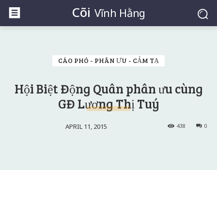
Cõi
Vĩnh Hằng
CÁO PHÓ - PHÂN ƯU - CẢM TẠ
Hội Biệt Động Quân phân ưu cùng
GĐ Lương Thị Tuý
APRIL 11, 2015
438
0