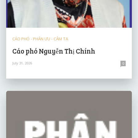
CÁO PHÓ - PHÂN ƯU - CẢM TẠ
Cáo phó Nguyễn Thị Chính
July 31, 2026
0