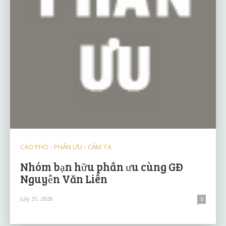
CÁO PHÓ - PHÂN ƯU - CẢM TẠ
Nhóm bạn hữu phân ưu cùng GĐ
Nguyễn Văn Liên
July 31, 2026
0