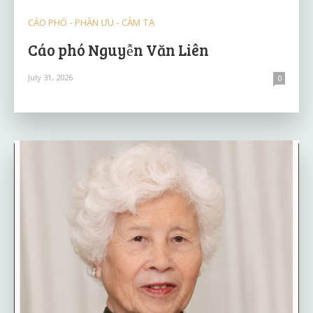
CÁO PHÓ - PHÂN ƯU - CẢM TẠ
Cáo phó Nguyễn Văn Liên
July 31, 2026
0