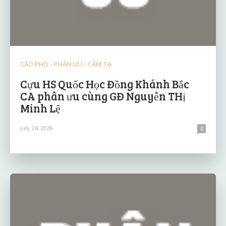
CÁO PHÓ - PHÂN ƯU - CẢM TẠ
Cựu HS Quốc Học Đồng Khánh Bắc
CA phân ưu cùng GĐ Nguyễn THị
Minh Lệ
July 24, 2026
0