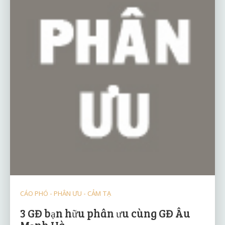
CÁO PHÓ - PHÂN ƯU - CẢM TẠ
3 GĐ bạn hữu phân ưu cùng GĐ Âu
Mạnh Hà