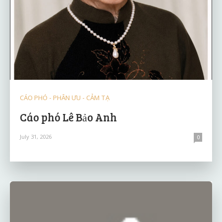
CÁO PHÓ - PHÂN ƯU - CẢM TẠ
Cáo phó Lê Bảo Anh
July 31, 2026
0