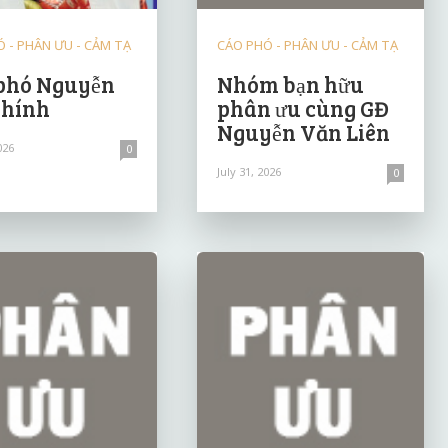
 - PHÂN ƯU - CẢM TẠ
CÁO PHÓ - PHÂN ƯU - CẢM TẠ
phó Nguyễn
Nhóm bạn hữu
Chính
phân ưu cùng GĐ
Nguyễn Văn Liên
026
0
July 31, 2026
0