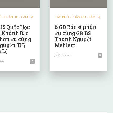
 - PHÂN ƯU - CẢM TẠ
CÁO PHÓ - PHÂN ƯU - CẢM TẠ
HS Quốc Học
6 GĐ Bác sĩ phân
 Khánh Bắc
ưu cùng GĐ BS
hân ưu cùng
Thanh Nguyệt
guyễn THị
Mehlert
 Lệ
July 24, 2026
0
026
0