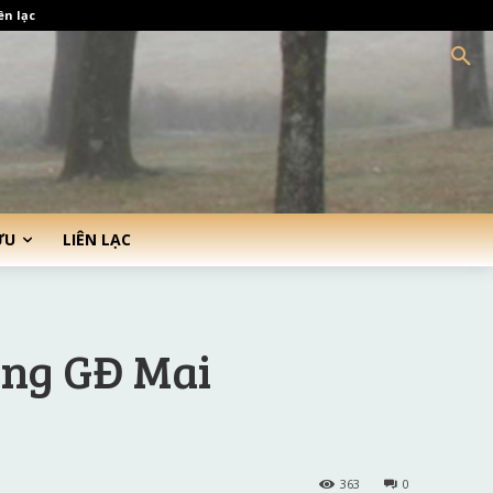
ên lạc
ỨU
LIÊN LẠC
ùng GĐ Mai
363
0