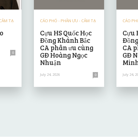
 CẢM TẠ
CÁO PHÓ - PHÂN ƯU - CẢM TẠ
CÁO PHÓ
ảo
Cựu HS Quốc Học
Cựu 
Đồng Khánh Bắc
Đồng
CA phân ưu cùng
CA p
0
GĐ Hoàng Ngọc
GĐ N
Nhuận
Minh
July 24, 2026
July 24, 2
0