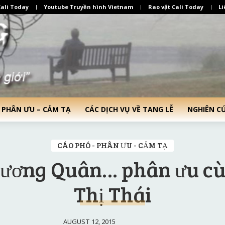
ali Today
Youtube Truyền hình Vietnam
Rao vặt Cali Today
Li
 PHÂN ƯU – CẢM TẠ
CÁC DỊCH VỤ VỀ TANG LỄ
NGHIÊN C
CÁO PHÓ - PHÂN ƯU - CẢM TẠ
hương Quân… phân ưu c
Thị Thái
AUGUST 12, 2015