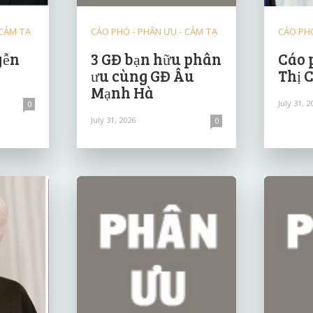
 CẢM TẠ
CÁO PHÓ - PHÂN ƯU - CẢM TẠ
CÁO PHÓ
yễn
3 GĐ bạn hữu phân
Cáo 
ưu cùng GĐ Âu
Thị 
Mạnh Hà
July 31, 2
0
July 31, 2026
0