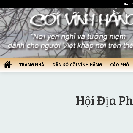
Báo C
TRANG NHÀ
DÂN SỐ CÕI VĨNH HẰNG
CÁO PHÓ –
Hội Địa P