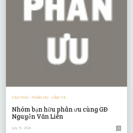
CÁO PHÓ - PHÂN ƯU - CẢM TẠ
Nhóm bạn hữu phân ưu cùng GĐ
Nguyễn Văn Liên
July 31, 2026
0