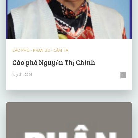
CÁO PHÓ - PHÂN ƯU - CẢM TẠ
Cáo phó Nguyễn Thị Chính
July 31, 2026
0