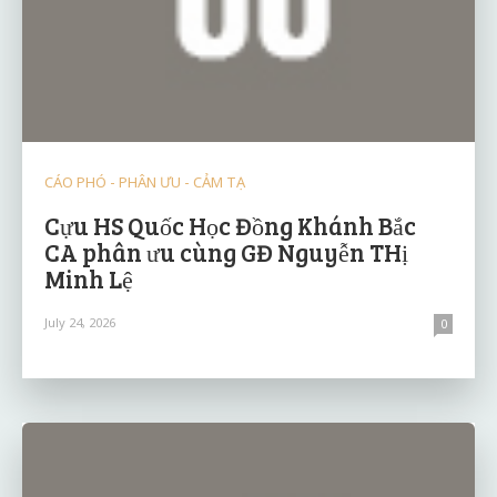
CÁO PHÓ - PHÂN ƯU - CẢM TẠ
Cựu HS Quốc Học Đồng Khánh Bắc
CA phân ưu cùng GĐ Nguyễn THị
Minh Lệ
July 24, 2026
0