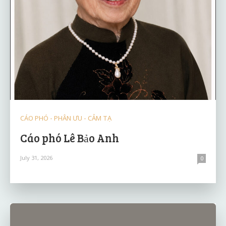
CÁO PHÓ - PHÂN ƯU - CẢM TẠ
Cáo phó Lê Bảo Anh
July 31, 2026
0