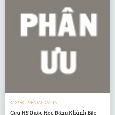
CÁO PHÓ - PHÂN ƯU - CẢM TẠ
Cựu HS Quốc Học Đồng Khánh Bắc