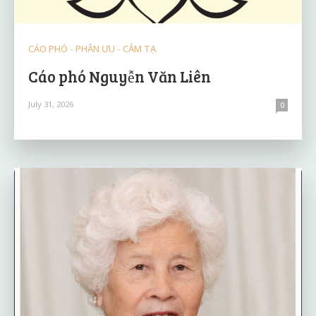
CÁO PHÓ - PHÂN ƯU - CẢM TẠ
Cáo phó Nguyễn Văn Liên
July 31, 2026
0