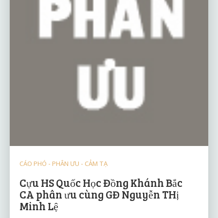
CÁO PHÓ - PHÂN ƯU - CẢM TẠ
Cựu HS Quốc Học Đồng Khánh Bắc
CA phân ưu cùng GĐ Nguyễn THị
Minh Lệ