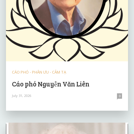
CÁO PHÓ - PHÂN ƯU - CẢM TẠ
Cáo phó Nguyễn Văn Liên
July 31, 2026
0