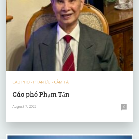
CÁO PHÓ - PHÂN ƯU - CẢM TẠ
Cáo phó Phạm Tấn
August 7, 2026
0