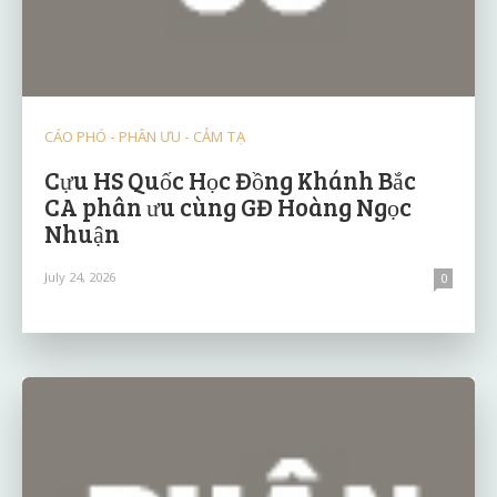
CÁO PHÓ - PHÂN ƯU - CẢM TẠ
Cựu HS Quốc Học Đồng Khánh Bắc
CA phân ưu cùng GĐ Hoàng Ngọc
Nhuận
July 24, 2026
0