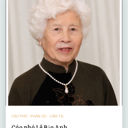
CÁO PHÓ - PHÂN ƯU - CẢM TẠ
Cáo phó Lê Bảo Anh