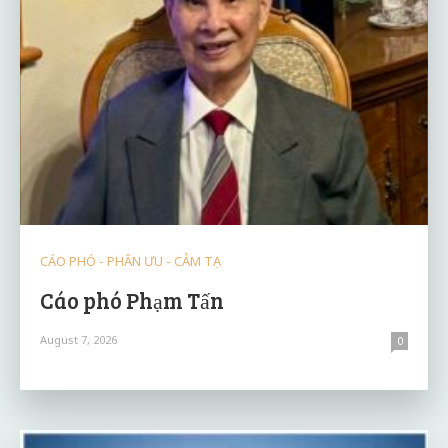
CÁO PHÓ - PHÂN ƯU - CẢM TẠ
Cáo phó Phạm Tấn
August 7, 2026
0