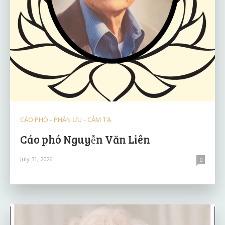
CÁO PHÓ - PHÂN ƯU - CẢM TẠ
Cáo phó Nguyễn Văn Liên
July 31, 2026
0