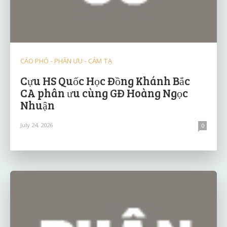
CÁO PHÓ - PHÂN ƯU - CẢM TẠ
Cựu HS Quốc Học Đồng Khánh Bắc
CA phân ưu cùng GĐ Hoàng Ngọc
Nhuận
July 24, 2026
0