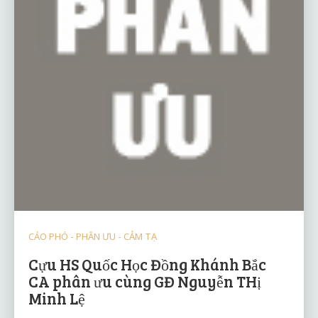
CÁO PHÓ - PHÂN ƯU - CẢM TẠ
Cựu HS Quốc Học Đồng Khánh Bắc
CA phân ưu cùng GĐ Nguyễn THị
Minh Lệ