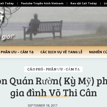
ali Today
Youtube Truyền hình Vietnam
Rao vặt Cali Today
Li
 PHÂN ƯU – CẢM TẠ
CÁC DỊCH VỤ VỀ TANG LỄ
NGHIÊN C
CÁO PHÓ - PHÂN ƯU - CẢM TẠ
n Quán Rườn( Kỳ Mỹ) p
gia đình Võ Thi Cân
SEPTEMBER 18, 2017