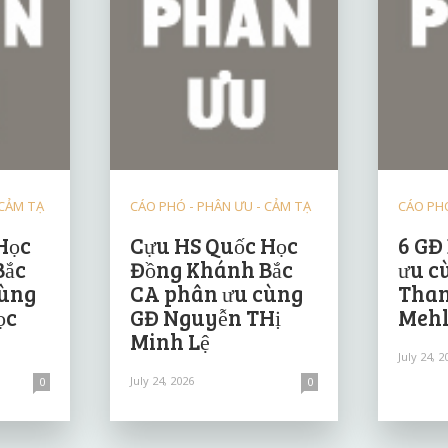
 CẢM TẠ
CÁO PHÓ - PHÂN ƯU - CẢM TẠ
CÁO PHÓ
Học
Cựu HS Quốc Học
6 GĐ
Bắc
Đồng Khánh Bắc
ưu c
cùng
CA phân ưu cùng
Than
ọc
GĐ Nguyễn THị
Mehl
Minh Lệ
July 24, 2
July 24, 2026
0
0