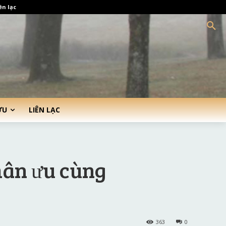
ên lạc
ỨU
LIÊN LẠC
hân ưu cùng
363
0