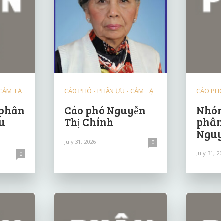
 CẢM TẠ
CÁO PHÓ - PHÂN ƯU - CẢM TẠ
CÁO PHÓ
 phân
Cáo phó Nguyễn
Nhóm
u
Thị Chính
phân
Nguy
July 31, 2026
0
July 31, 2
0