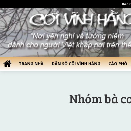
Báo C
TRANG NHÀ
DÂN SỐ CÕI VĨNH HẰNG
CÁO PHÓ –
Nhóm bà co