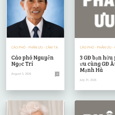
CÁO PHÓ - PHÂN ƯU - CẢM TẠ
CÁO PHÓ - PHÂN ƯU -
Cáo phó Nguyễn
3 GĐ bạn hữu
Ngọc Trí
ưu cùng GĐ Â
Mạnh Hà
August 5, 2026
0
July 31, 2026