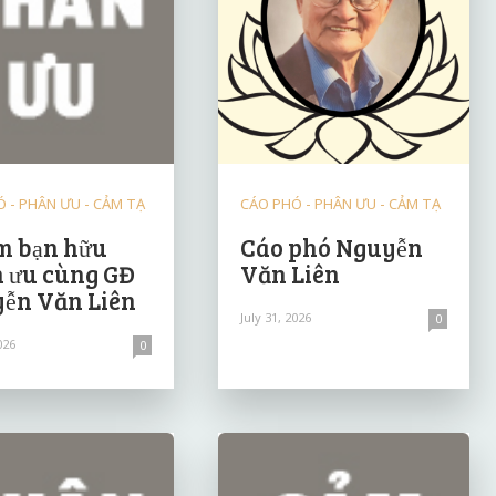
 - PHÂN ƯU - CẢM TẠ
CÁO PHÓ - PHÂN ƯU - CẢM TẠ
 bạn hữu
Cáo phó Nguyễn
 ưu cùng GĐ
Văn Liên
ễn Văn Liên
July 31, 2026
0
026
0