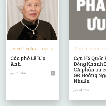
CÁO PHÓ - PHÂN ƯU - CẢM TẠ
CÁO PHÓ - PHÂN ƯU -
Cáo phó Lê Bảo
Cựu HS Quốc 
Anh
Đồng Khánh 
CA phân ưu 
July 31, 2026
0
GĐ Hoàng Ng
Nhuận
July 24, 2026