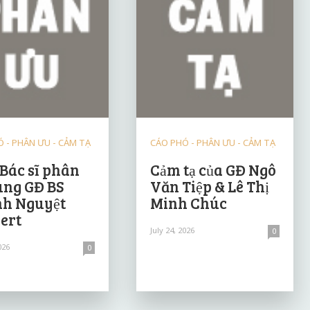
 - PHÂN ƯU - CẢM TẠ
CÁO PHÓ - PHÂN ƯU - CẢM TẠ
 Bác sĩ phân
Cảm tạ của GĐ Ngô
ùng GĐ BS
Văn Tiệp & Lê Thị
h Nguyệt
Minh Chúc
ert
July 24, 2026
0
026
0