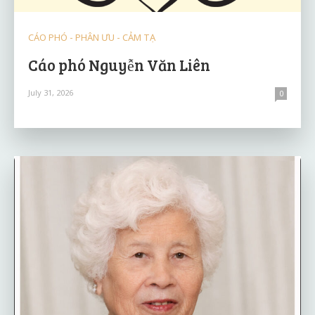
CÁO PHÓ - PHÂN ƯU - CẢM TẠ
Cáo phó Nguyễn Văn Liên
July 31, 2026
0