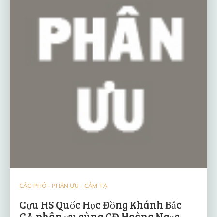
CÁO PHÓ - PHÂN ƯU - CẢM TẠ
Cựu HS Quốc Học Đồng Khánh Bắc
CA phân ưu cùng GĐ Hoàng Ngọc