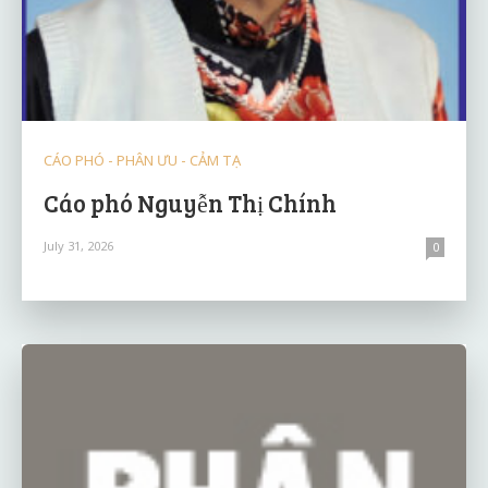
CÁO PHÓ - PHÂN ƯU - CẢM TẠ
Cáo phó Nguyễn Thị Chính
July 31, 2026
0