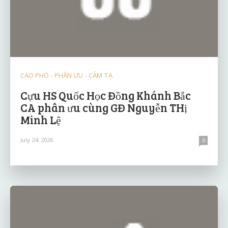
CÁO PHÓ - PHÂN ƯU - CẢM TẠ
Cựu HS Quốc Học Đồng Khánh Bắc
CA phân ưu cùng GĐ Nguyễn THị
Minh Lệ
July 24, 2026
0