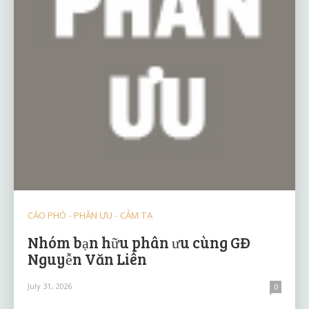
CÁO PHÓ - PHÂN ƯU - CẢM TẠ
Nhóm bạn hữu phân ưu cùng GĐ
Nguyễn Văn Liên
July 31, 2026
0