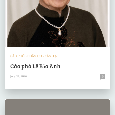
CÁO PHÓ - PHÂN ƯU - CẢM TẠ
Cáo phó Lê Bảo Anh
July 31, 2026
0