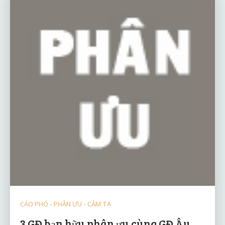
CÁO PHÓ - PHÂN ƯU - CẢM TẠ
3 GĐ bạn hữu phân ưu cùng GĐ Âu