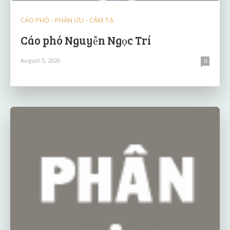
CÁO PHÓ - PHÂN ƯU - CẢM TẠ
Cáo phó Nguyễn Ngọc Trí
August 5, 2026
0