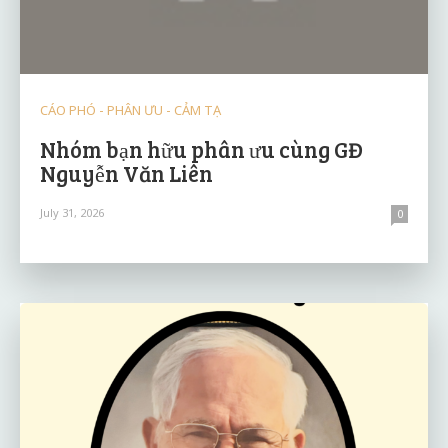
CÁO PHÓ - PHÂN ƯU - CẢM TẠ
Nhóm bạn hữu phân ưu cùng GĐ
Nguyễn Văn Liên
July 31, 2026
0