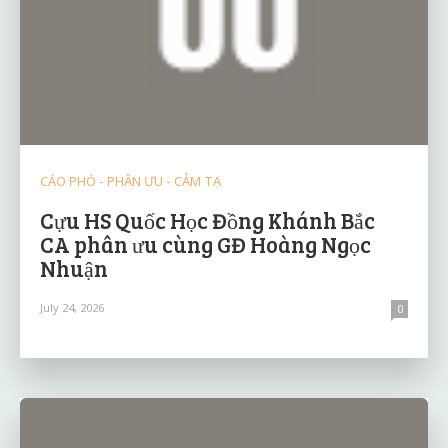
CÁO PHÓ - PHÂN ƯU - CẢM TẠ
Cựu HS Quốc Học Đồng Khánh Bắc
CA phân ưu cùng GĐ Hoàng Ngọc
Nhuận
July 24, 2026
0