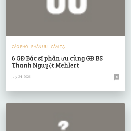
CÁO PHÓ - PHÂN ƯU - CẢM TẠ
6 GĐ Bác sĩ phân ưu cùng GĐ BS
Thanh Nguyệt Mehlert
July 24, 2026
0