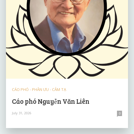
CÁO PHÓ - PHÂN ƯU - CẢM TẠ
Cáo phó Nguyễn Văn Liên
July 31, 2026
0