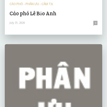
CÁO PHÓ - PHÂN ƯU - CẢM TẠ
Cáo phó Lê Bảo Anh
July 31, 2026
0