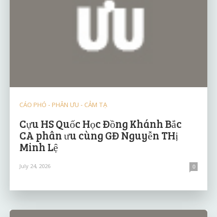
CÁO PHÓ - PHÂN ƯU - CẢM TẠ
Cựu HS Quốc Học Đồng Khánh Bắc
CA phân ưu cùng GĐ Nguyễn THị
Minh Lệ
July 24, 2026
0