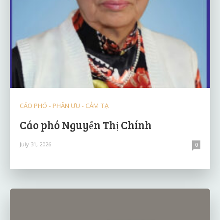
CÁO PHÓ - PHÂN ƯU - CẢM TẠ
Cáo phó Nguyễn Thị Chính
July 31, 2026
0