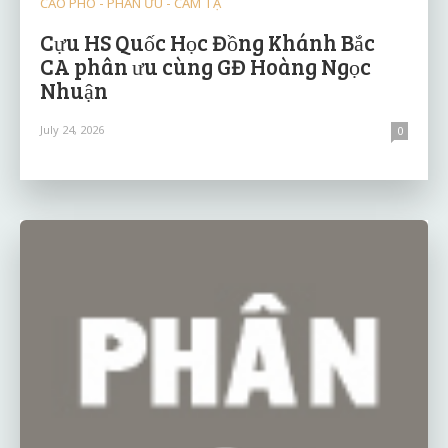
CÁO PHÓ - PHÂN ƯU - CẢM TẠ
Cựu HS Quốc Học Đồng Khánh Bắc
CA phân ưu cùng GĐ Hoàng Ngọc
Nhuận
July 24, 2026
0