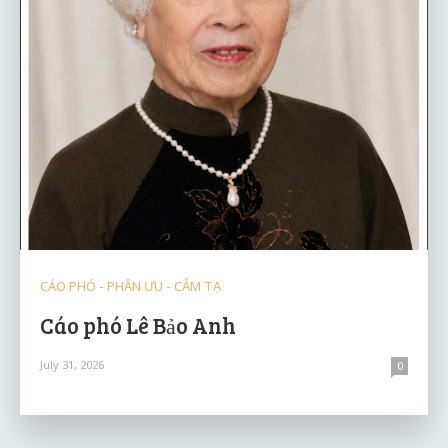
CÁO PHÓ - PHÂN ƯU - CẢM TẠ
Cáo phó Lê Bảo Anh
July 31, 2026
0