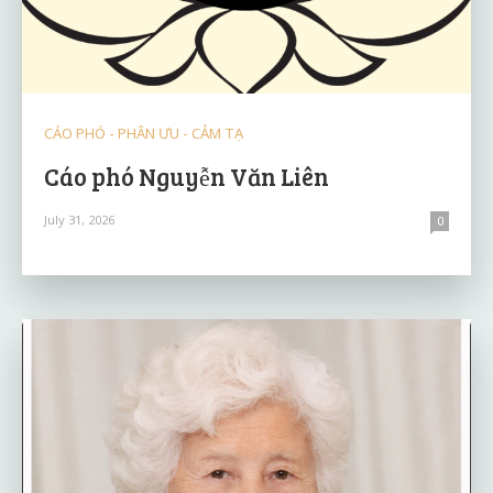
CÁO PHÓ - PHÂN ƯU - CẢM TẠ
Cáo phó Nguyễn Văn Liên
July 31, 2026
0