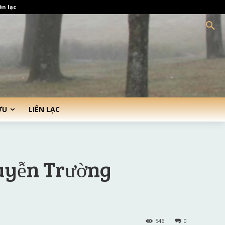
ên lạc
ỨU
LIÊN LẠC
uyễn Trường
546
0