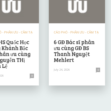
 - PHÂN ƯU - CẢM TẠ
CÁO PHÓ - PHÂN ƯU - CẢM TẠ
HS Quốc Học
6 GĐ Bác sĩ phân
 Khánh Bắc
ưu cùng GĐ BS
hân ưu cùng
Thanh Nguyệt
guyễn THị
Mehlert
 Lệ
July 24, 2026
0
026
0