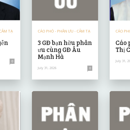
 CẢM TẠ
CÁO PHÓ - PHÂN ƯU - CẢM TẠ
CÁO PHÓ
yễn
3 GĐ bạn hữu phân
Cáo 
ưu cùng GĐ Âu
Thị 
Mạnh Hà
July 31, 2
0
July 31, 2026
0