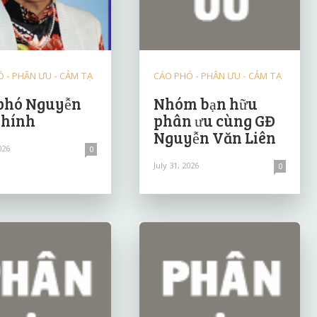
 - PHÂN ƯU - CẢM TẠ
CÁO PHÓ - PHÂN ƯU - CẢM TẠ
phó Nguyễn
Nhóm bạn hữu
Chính
phân ưu cùng GĐ
Nguyễn Văn Liên
026
0
July 31, 2026
0