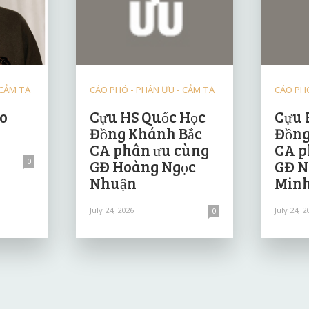
 CẢM TẠ
CÁO PHÓ - PHÂN ƯU - CẢM TẠ
CÁO PHÓ
ảo
Cựu HS Quốc Học
Cựu 
Đồng Khánh Bắc
Đồng
CA phân ưu cùng
CA p
0
GĐ Hoàng Ngọc
GĐ N
Nhuận
Minh
July 24, 2026
July 24, 2
0