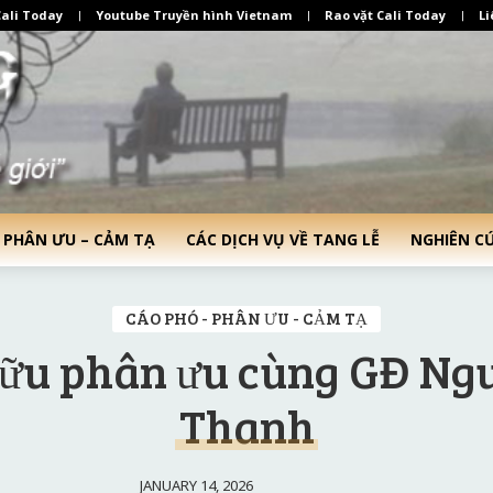
ali Today
Youtube Truyền hình Vietnam
Rao vặt Cali Today
Li
 PHÂN ƯU – CẢM TẠ
CÁC DỊCH VỤ VỀ TANG LỄ
NGHIÊN C
CÁO PHÓ - PHÂN ƯU - CẢM TẠ
ữu phân ưu cùng GĐ Ng
Thanh
JANUARY 14, 2026