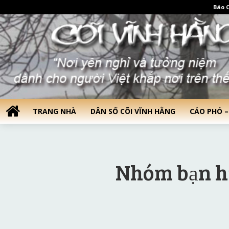
Báo C
TRANG NHÀ
DÂN SỐ CÕI VĨNH HẰNG
CÁO PHÓ –
Nhóm bạn h