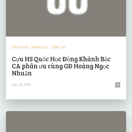
CÁO PHÓ - PHÂN ƯU - CẢM TẠ
Cựu HS Quốc Học Đồng Khánh Bắc
CA phân ưu cùng GĐ Hoàng Ngọc
Nhuận
July 24, 2026
0