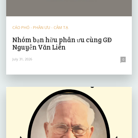
CÁO PHÓ - PHÂN ƯU - CẢM TẠ
Nhóm bạn hữu phân ưu cùng GĐ
Nguyễn Văn Liên
July 31, 2026
0