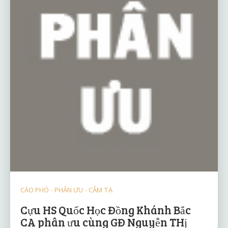
CÁO PHÓ - PHÂN ƯU - CẢM TẠ
Cựu HS Quốc Học Đồng Khánh Bắc
CA phân ưu cùng GĐ Nguyễn THị