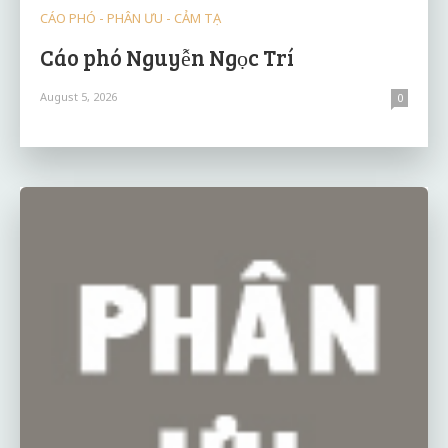
CÁO PHÓ - PHÂN ƯU - CẢM TẠ
Cáo phó Nguyễn Ngọc Trí
August 5, 2026
0