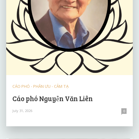
CÁO PHÓ - PHÂN ƯU - CẢM TẠ
Cáo phó Nguyễn Văn Liên
July 31, 2026
0