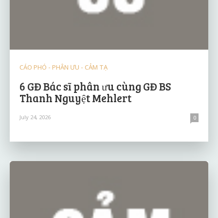
CÁO PHÓ - PHÂN ƯU - CẢM TẠ
6 GĐ Bác sĩ phân ưu cùng GĐ BS
Thanh Nguyệt Mehlert
July 24, 2026
0