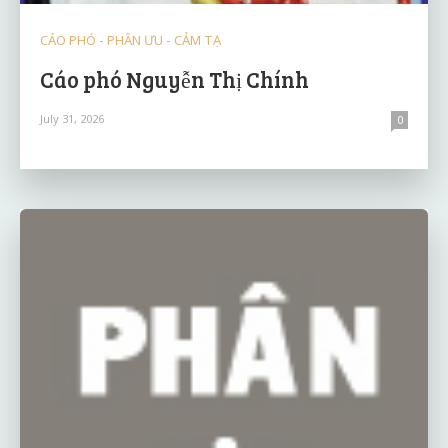
CÁO PHÓ - PHÂN ƯU - CẢM TẠ
Cáo phó Nguyễn Thị Chính
July 31, 2026
0