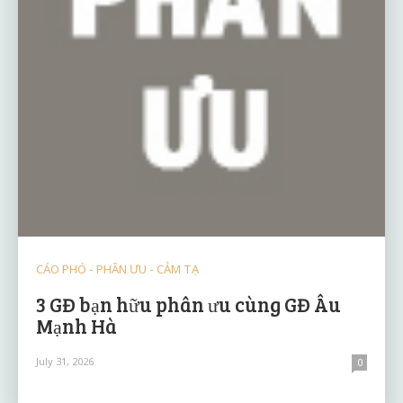
CÁO PHÓ - PHÂN ƯU - CẢM TẠ
3 GĐ bạn hữu phân ưu cùng GĐ Âu
Mạnh Hà
July 31, 2026
0