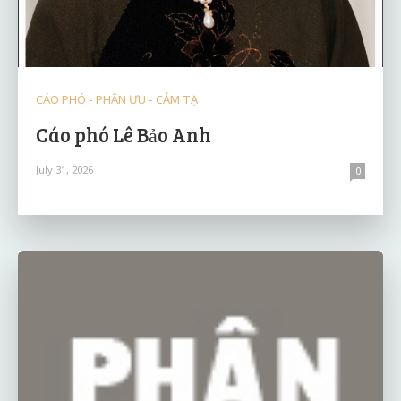
CÁO PHÓ - PHÂN ƯU - CẢM TẠ
Cáo phó Lê Bảo Anh
July 31, 2026
0