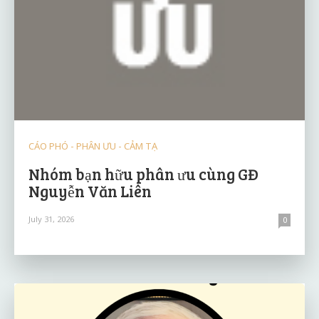
CÁO PHÓ - PHÂN ƯU - CẢM TẠ
Nhóm bạn hữu phân ưu cùng GĐ
Nguyễn Văn Liên
July 31, 2026
0