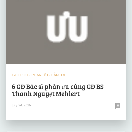
CÁO PHÓ - PHÂN ƯU - CẢM TẠ
6 GĐ Bác sĩ phân ưu cùng GĐ BS
Thanh Nguyệt Mehlert
July 24, 2026
0