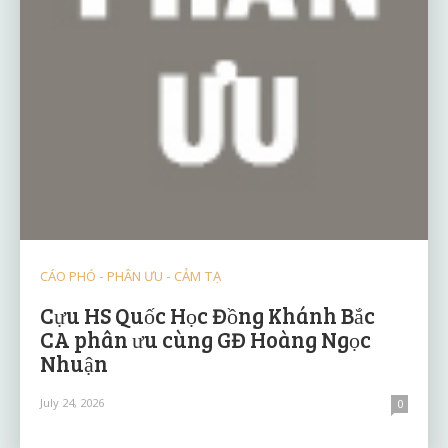
CÁO PHÓ - PHÂN ƯU - CẢM TẠ
Cựu HS Quốc Học Đồng Khánh Bắc
CA phân ưu cùng GĐ Hoàng Ngọc
Nhuận
July 24, 2026
0