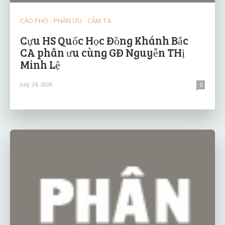
CÁO PHÓ - PHÂN ƯU - CẢM TẠ
Cựu HS Quốc Học Đồng Khánh Bắc
CA phân ưu cùng GĐ Nguyễn THị
Minh Lệ
July 24, 2026
0