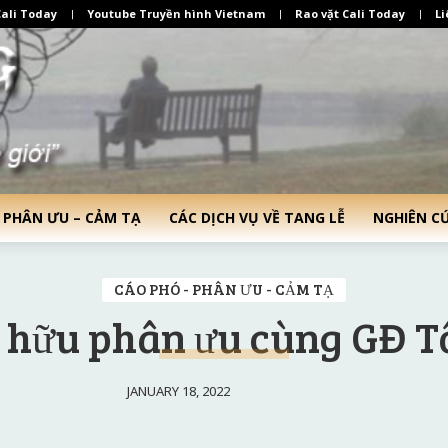
ali Today
Youtube Truyền hình Vietnam
Rao vặt Cali Today
Li
 PHÂN ƯU – CẢM TẠ
CÁC DỊCH VỤ VỀ TANG LỄ
NGHIÊN C
CÁO PHÓ - PHÂN ƯU - CẢM TẠ
hữu phân ưu cùng GĐ T
JANUARY 18, 2022