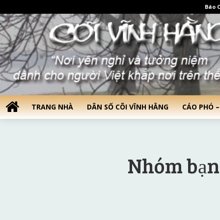
Báo C
TRANG NHÀ
DÂN SỐ CÕI VĨNH HẰNG
CÁO PHÓ –
Nhóm bạn 