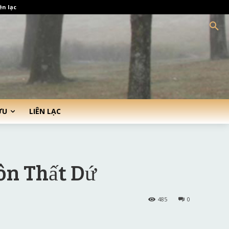
ên lạc
ỨU
LIÊN LẠC
ôn Thất Dứ
485
0