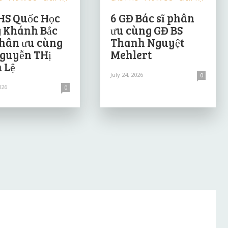
HS Quốc Học
6 GĐ Bác sĩ phân
 Khánh Bắc
ưu cùng GĐ BS
hân ưu cùng
Thanh Nguyệt
guyễn THị
Mehlert
 Lệ
July 24, 2026
0
026
0