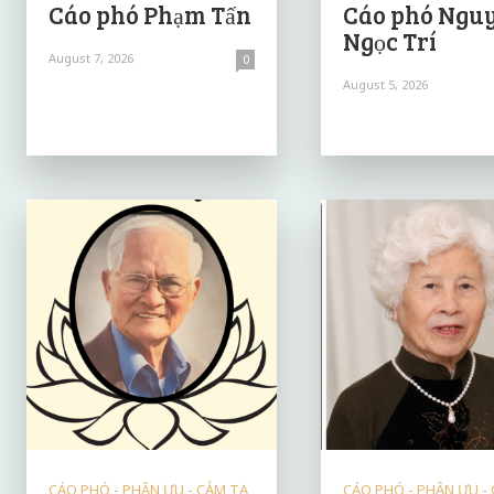
Cáo phó Phạm Tấn
Cáo phó Ngu
Ngọc Trí
August 7, 2026
0
August 5, 2026
CÁO PHÓ - PHÂN ƯU - CẢM TẠ
CÁO PHÓ - PHÂN ƯU -