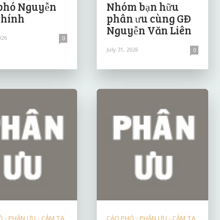
phó Nguyễn
Nhóm bạn hữu
Chính
phân ưu cùng GĐ
Nguyễn Văn Liên
026
0
July 31, 2026
0
 - PHÂN ƯU - CẢM TẠ
CÁO PHÓ - PHÂN ƯU - CẢM TẠ