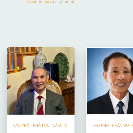
Log in to leave a comment
CÁO PHÓ - PHÂN ƯU - CẢM TẠ
CÁO PHÓ - PHÂN ƯU -