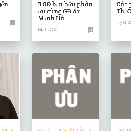
yễn
3 GĐ bạn hữu phân
Cáo 
ưu cùng GĐ Âu
Thị 
Mạnh Hà
July 31, 2
0
July 31, 2026
0
 CẢM TẠ
CÁO PHÓ - PHÂN ƯU - CẢM TẠ
CÁO PHÓ