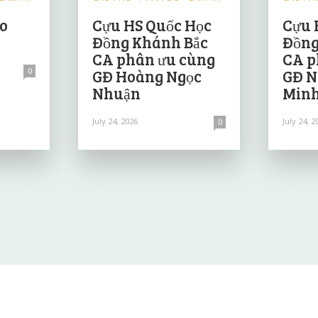
ảo
Cựu HS Quốc Học
Cựu 
Đồng Khánh Bắc
Đồng
CA phân ưu cùng
CA p
0
GĐ Hoàng Ngọc
GĐ N
Nhuận
Minh
July 24, 2026
July 24, 2
0