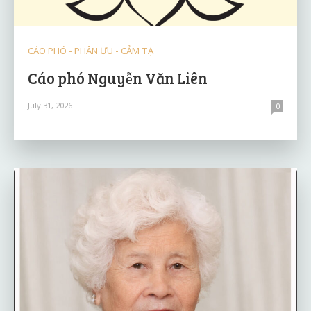
CÁO PHÓ - PHÂN ƯU - CẢM TẠ
Cáo phó Nguyễn Văn Liên
July 31, 2026
0