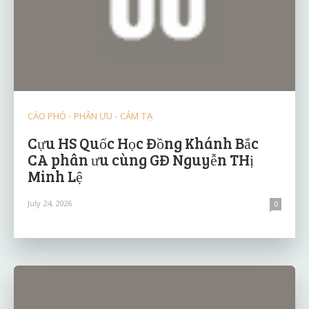
CÁO PHÓ - PHÂN ƯU - CẢM TẠ
Cựu HS Quốc Học Đồng Khánh Bắc
CA phân ưu cùng GĐ Nguyễn THị
Minh Lệ
July 24, 2026
0