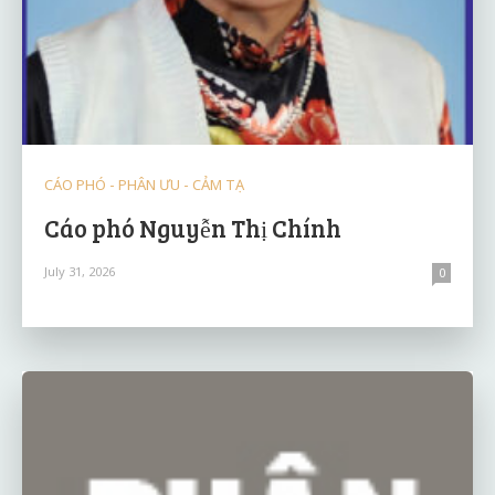
CÁO PHÓ - PHÂN ƯU - CẢM TẠ
Cáo phó Nguyễn Thị Chính
July 31, 2026
0