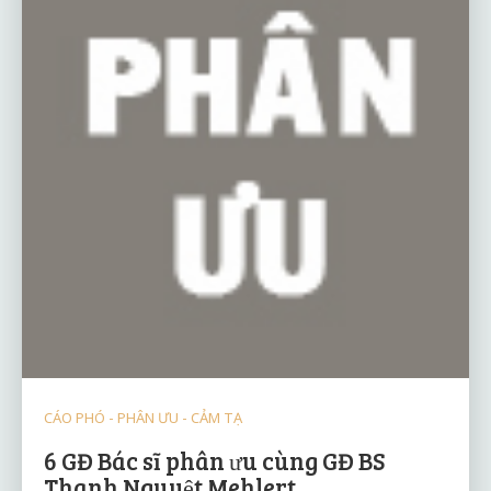
CÁO PHÓ - PHÂN ƯU - CẢM TẠ
6 GĐ Bác sĩ phân ưu cùng GĐ BS
Thanh Nguyệt Mehlert