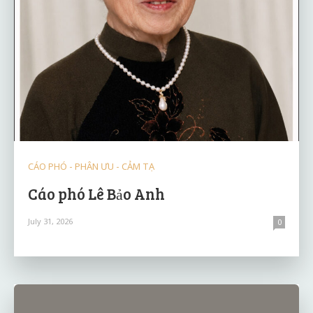
CÁO PHÓ - PHÂN ƯU - CẢM TẠ
Cáo phó Lê Bảo Anh
July 31, 2026
0