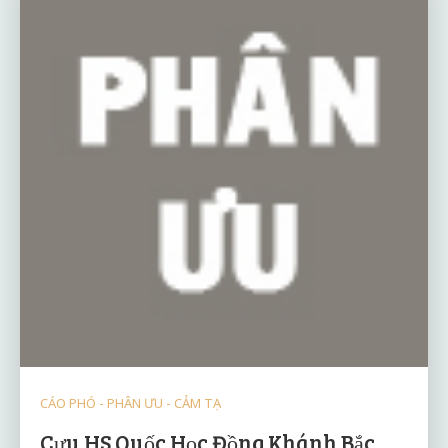
CÁO PHÓ - PHÂN ƯU - CẢM TẠ
Cựu HS Quốc Học Đồng Khánh Bắc