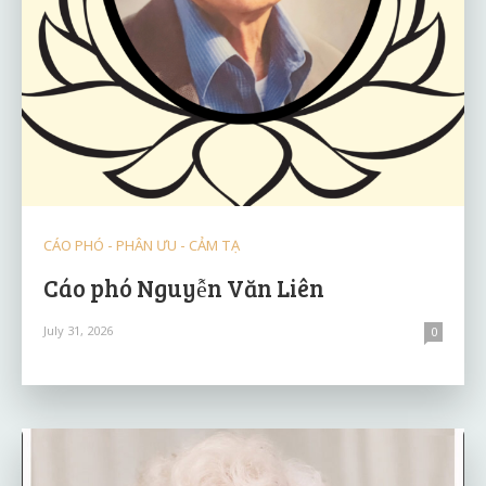
CÁO PHÓ - PHÂN ƯU - CẢM TẠ
Cáo phó Nguyễn Văn Liên
July 31, 2026
0