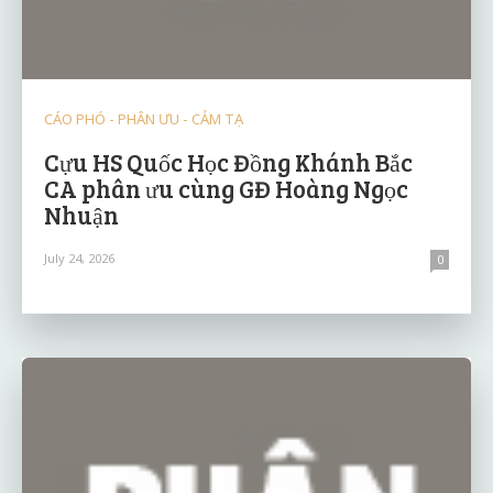
CÁO PHÓ - PHÂN ƯU - CẢM TẠ
Cựu HS Quốc Học Đồng Khánh Bắc
CA phân ưu cùng GĐ Hoàng Ngọc
Nhuận
July 24, 2026
0