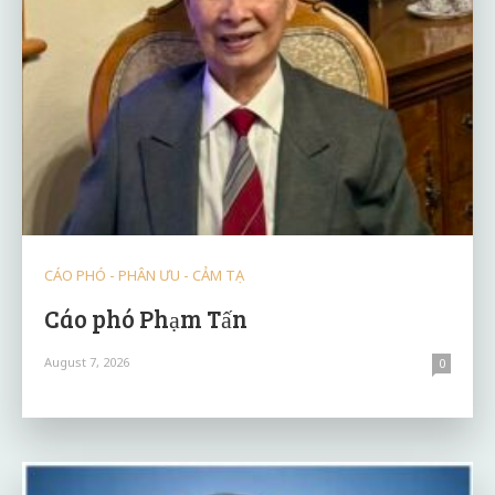
CÁO PHÓ - PHÂN ƯU - CẢM TẠ
Cáo phó Phạm Tấn
August 7, 2026
0