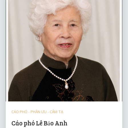
CÁO PHÓ - PHÂN ƯU - CẢM TẠ
Cáo phó Lê Bảo Anh