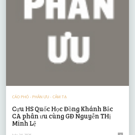
CÁO PHÓ - PHÂN ƯU - CẢM TẠ
Cựu HS Quốc Học Đồng Khánh Bắc
CA phân ưu cùng GĐ Nguyễn THị
Minh Lệ
July 24, 2026