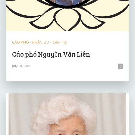
CÁO PHÓ - PHÂN ƯU - CẢM TẠ
Cáo phó Nguyễn Văn Liên
July 31, 2026
0