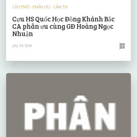
CÁO PHÓ - PHÂN ƯU - CẢM TẠ
Cựu HS Quốc Học Đồng Khánh Bắc
CA phân ưu cùng GĐ Hoàng Ngọc
Nhuận
July 24, 2026
0