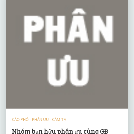
CÁO PHÓ - PHÂN ƯU - CẢM TẠ
Nhóm bạn hữu phân ưu cùng GĐ