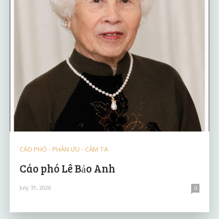
CÁO PHÓ - PHÂN ƯU - CẢM TẠ
Cáo phó Lê Bảo Anh
July 31, 2026
0