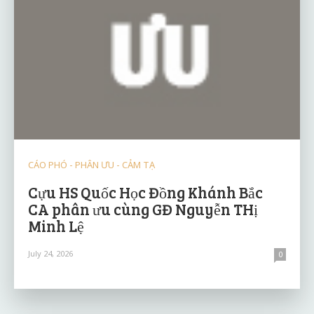
CÁO PHÓ - PHÂN ƯU - CẢM TẠ
Cựu HS Quốc Học Đồng Khánh Bắc
CA phân ưu cùng GĐ Nguyễn THị
Minh Lệ
July 24, 2026
0