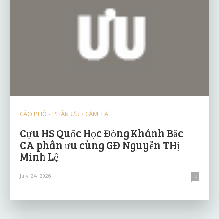
CÁO PHÓ - PHÂN ƯU - CẢM TẠ
Cựu HS Quốc Học Đồng Khánh Bắc
CA phân ưu cùng GĐ Nguyễn THị
Minh Lệ
July 24, 2026
0