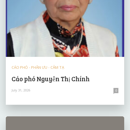
CÁO PHÓ - PHÂN ƯU - CẢM TẠ
Cáo phó Nguyễn Thị Chính
July 31, 2026
0