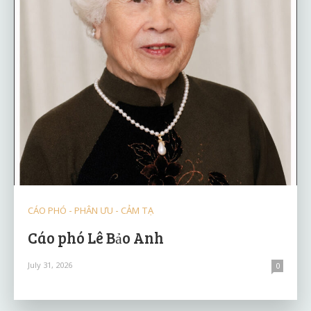
CÁO PHÓ - PHÂN ƯU - CẢM TẠ
Cáo phó Lê Bảo Anh
July 31, 2026
0