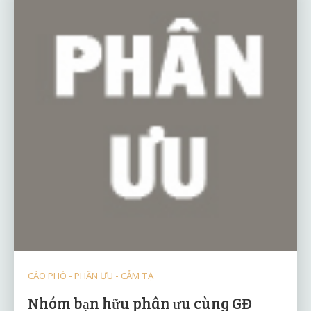
CÁO PHÓ - PHÂN ƯU - CẢM TẠ
Nhóm bạn hữu phân ưu cùng GĐ