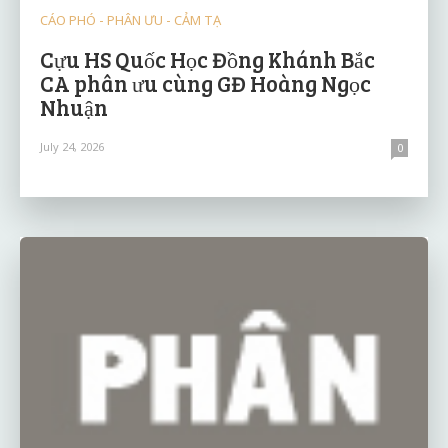
CÁO PHÓ - PHÂN ƯU - CẢM TẠ
Cựu HS Quốc Học Đồng Khánh Bắc
CA phân ưu cùng GĐ Hoàng Ngọc
Nhuận
July 24, 2026
0