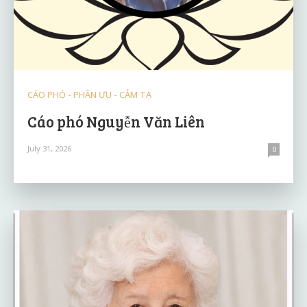
CÁO PHÓ - PHÂN ƯU - CẢM TẠ
Cáo phó Nguyễn Văn Liên
July 31, 2026
0