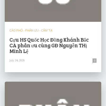
CÁO PHÓ - PHÂN ƯU - CẢM TẠ
Cựu HS Quốc Học Đồng Khánh Bắc
CA phân ưu cùng GĐ Nguyễn THị
Minh Lệ
July 24, 2026
0