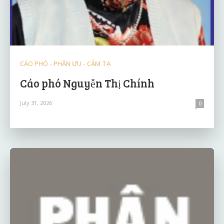
CÁO PHÓ - PHÂN ƯU - CẢM TẠ
Cáo phó Nguyễn Thị Chính
July 31, 2026
0