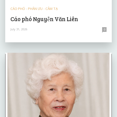
CÁO PHÓ - PHÂN ƯU - CẢM TẠ
Cáo phó Nguyễn Văn Liên
July 31, 2026
0