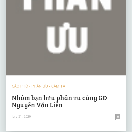
CÁO PHÓ - PHÂN ƯU - CẢM TẠ
Nhóm bạn hữu phân ưu cùng GĐ
Nguyễn Văn Liên
July 31, 2026
0