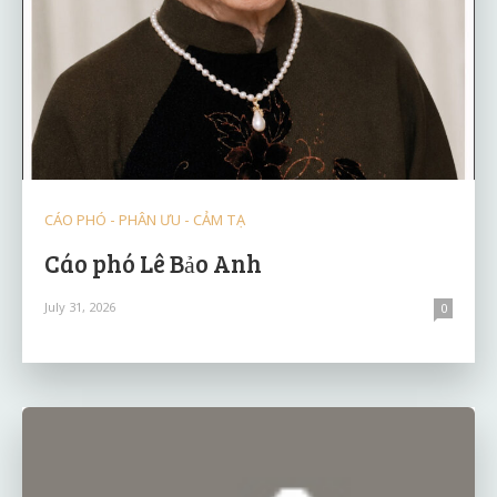
CÁO PHÓ - PHÂN ƯU - CẢM TẠ
Cáo phó Lê Bảo Anh
July 31, 2026
0