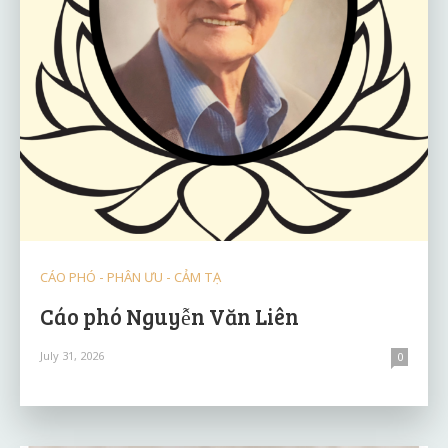
CÁO PHÓ - PHÂN ƯU - CẢM TẠ
Cáo phó Nguyễn Văn Liên
July 31, 2026
0