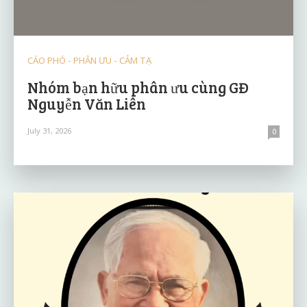
CÁO PHÓ - PHÂN ƯU - CẢM TẠ
Nhóm bạn hữu phân ưu cùng GĐ
Nguyễn Văn Liên
July 31, 2026
0