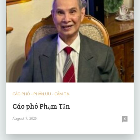
CÁO PHÓ - PHÂN ƯU - CẢM TẠ
Cáo phó Phạm Tấn
August 7, 2026
0