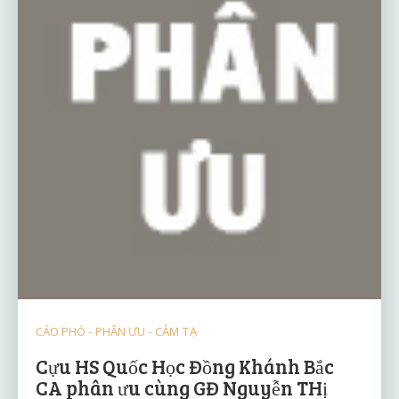
CÁO PHÓ - PHÂN ƯU - CẢM TẠ
Cựu HS Quốc Học Đồng Khánh Bắc
CA phân ưu cùng GĐ Nguyễn THị