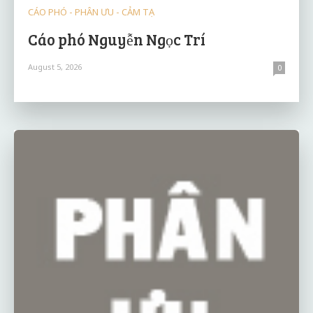
CÁO PHÓ - PHÂN ƯU - CẢM TẠ
Cáo phó Nguyễn Ngọc Trí
August 5, 2026
0