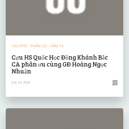
CÁO PHÓ - PHÂN ƯU - CẢM TẠ
Cựu HS Quốc Học Đồng Khánh Bắc
CA phân ưu cùng GĐ Hoàng Ngọc
Nhuận
July 24, 2026
0