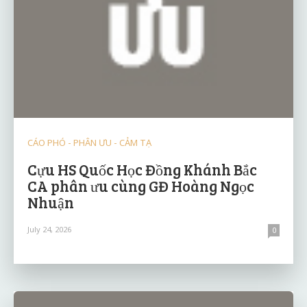
CÁO PHÓ - PHÂN ƯU - CẢM TẠ
Cựu HS Quốc Học Đồng Khánh Bắc
CA phân ưu cùng GĐ Hoàng Ngọc
Nhuận
July 24, 2026
0