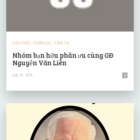
CÁO PHÓ - PHÂN ƯU - CẢM TẠ
Nhóm bạn hữu phân ưu cùng GĐ
Nguyễn Văn Liên
July 31, 2026
0