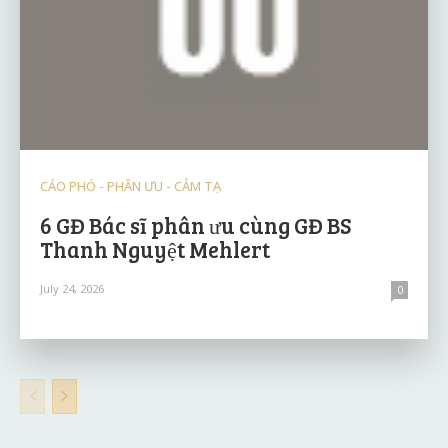
CÁO PHÓ - PHÂN ƯU - CẢM TẠ
6 GĐ Bác sĩ phân ưu cùng GĐ BS
Thanh Nguyệt Mehlert
July 24, 2026
0