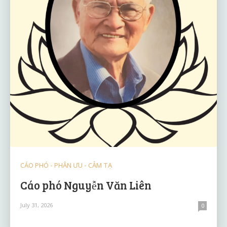
CÁO PHÓ - PHÂN ƯU - CẢM TẠ
Cáo phó Nguyễn Văn Liên
July 31, 2026
0