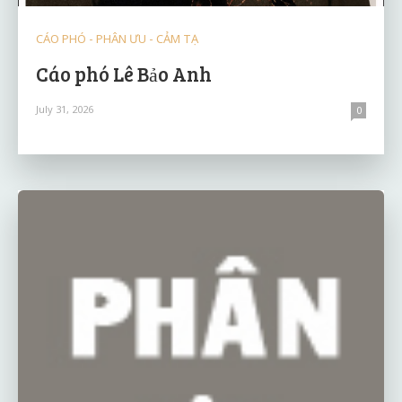
CÁO PHÓ - PHÂN ƯU - CẢM TẠ
Cáo phó Lê Bảo Anh
July 31, 2026
0