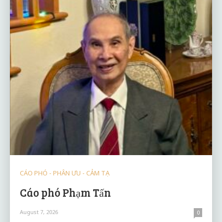
CÁO PHÓ - PHÂN ƯU - CẢM TẠ
Cáo phó Phạm Tấn
August 7, 2026
0