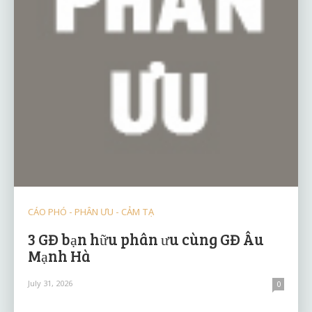
CÁO PHÓ - PHÂN ƯU - CẢM TẠ
3 GĐ bạn hữu phân ưu cùng GĐ Âu
Mạnh Hà
July 31, 2026
0