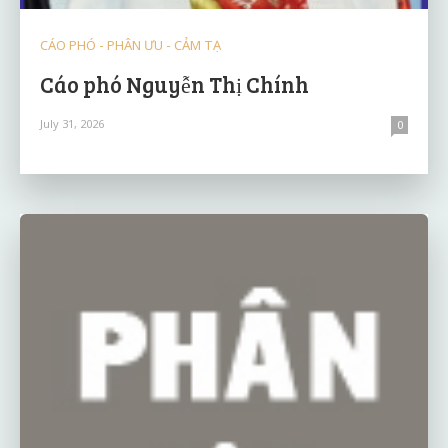
CÁO PHÓ - PHÂN ƯU - CẢM TẠ
Cáo phó Nguyễn Thị Chính
July 31, 2026
0