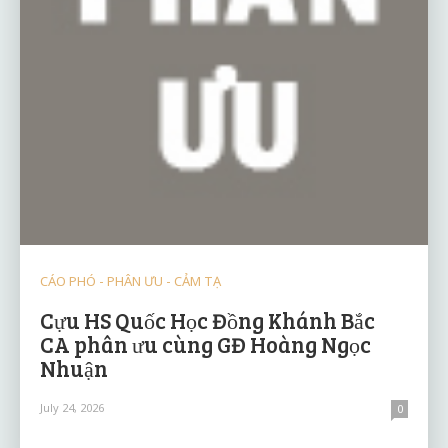
CÁO PHÓ - PHÂN ƯU - CẢM TẠ
Cựu HS Quốc Học Đồng Khánh Bắc
CA phân ưu cùng GĐ Hoàng Ngọc
Nhuận
July 24, 2026
0