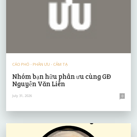
CÁO PHÓ - PHÂN ƯU - CẢM TẠ
Nhóm bạn hữu phân ưu cùng GĐ
Nguyễn Văn Liên
July 31, 2026
0