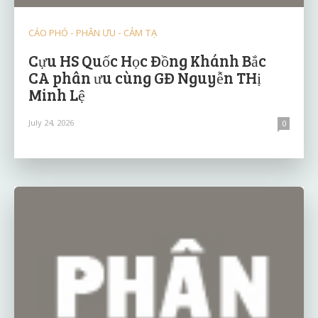
CÁO PHÓ - PHÂN ƯU - CẢM TẠ
Cựu HS Quốc Học Đồng Khánh Bắc
CA phân ưu cùng GĐ Nguyễn THị
Minh Lệ
July 24, 2026
0