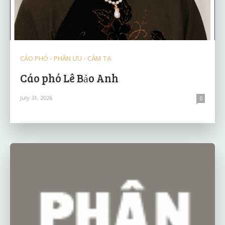
CÁO PHÓ - PHÂN ƯU - CẢM TẠ
Cáo phó Lê Bảo Anh
July 31, 2026
0