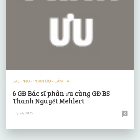
CÁO PHÓ - PHÂN ƯU - CẢM TẠ
6 GĐ Bác sĩ phân ưu cùng GĐ BS
Thanh Nguyệt Mehlert
July 24, 2026
0